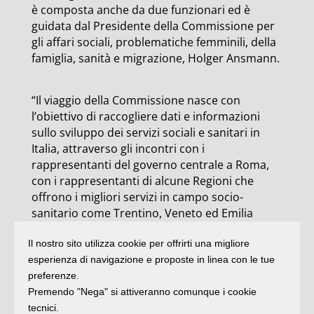
è composta anche da due funzionari ed è
guidata dal Presidente della Commissione per
gli affari sociali, problematiche femminili, della
famiglia, sanità e migrazione, Holger Ansmann.
“Il viaggio della Commissione nasce con
l’obiettivo di raccogliere dati e informazioni
sullo sviluppo dei servizi sociali e sanitari in
Italia, attraverso gli incontri con i
rappresentanti del governo centrale a Roma,
con i rappresentanti di alcune Regioni che
offrono i migliori servizi in campo socio-
sanitario come Trentino, Veneto ed Emilia
Romagna, ed entrando in contatto con i
Il nostro sito utilizza cookie per offrirti una migliore
Comuni e le strutture che agiscono sui
esperienza di navigazione e proposte in linea con le tue
territori. Nel loro viaggio si sono confrontati e
preferenze.
si confronteranno ad esempio con i
Premendo "Nega" si attiveranno comunque i cookie
rappresentanti del dipartimento della Pubblica
tecnici.
Sicurezza del Ministero dell’Interno, con