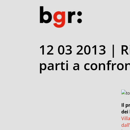
12 03 2013 | R
parti a confro
Il 
dei
Vill
dall