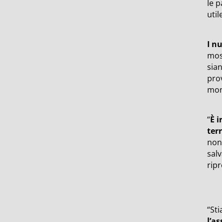
le p
util
I n
mos
sian
prov
mon
“
È i
terr
non 
sal
ripr
“
Sti
l’a