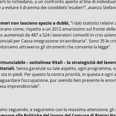
arti lo richiedano, a un confronto aperto al fine di individu
e a evitare il dramma dei cosiddetti ‘esuberi’”, avanza Stefano
umeri non lasciano spazio a dubbi,
“i dati statistici relati
trano come, rispetto a un 2012 amarissimo sul fronte delle d
o aumentati da 487 a 524 i lavoratori coinvolti in crisi azienda
inciali per Cassa integrazione straordinaria”. Sono 35 le cri
itoriamo attraverso gli strumenti che consente la legge”.
rrinunciabile – sottolinea Vitali – la strategicità del lav
itoriali.
Senza garanzie su tale aspetto, ogni programma, ogn
sta in piedi. Per questo la nostra priorità, in questa e ogni a
vaguardare l’occupazione, pur avendo ben presente le enormi 
esa imprenditoriale”.
amo seguendo, e seguiremo con la massima attenzione, gli s
ssessore alle Politiche del lavoro del Comune di Rimini Na