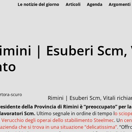
Le notizie del giorno
Articoli
Agenda
Argomenti
imini | Esuberi Scm, 
nto
Rimini | Esuberi Scm, Vitali richi
presidente della Provincia di Rimini è “preoccupato” per 
 lavoratori Scm.
Ultimo segnale in ordine di tempo l
o sciop
a Verucchio degli operai dello stabilimento Steelmec
. U
n cen
’azienda che si trova in una situazione “delicatissima”.
“Offro