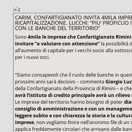
CARIM, CONFARTIGIANATO INVITA 4MILA IMPR
RICAPITALIZZAZIONE. LUCCHI: “PIU’ PROFICUO
CON LE BANCHE DEL TERRITORIO”
Sono
4mila le imprese che Confartigianato Rimini 
invitare “a valutare con attenzione”
la possibilità
all’aumento di capitale per i vecchi socio alla sottosc
per i nuovi soci.
“Siamo consapevoli che il ruolo delle banche in ques
prossimi anni sarà decisivo – commenta
Giorgio Luc
della Confartigianato della Provincia di Rimini – e ch
avrà l’istituto di credito principale avrà un riliev
Le imprese del territorio hanno bisogno di poter
dia
consiglio di amministrazione e con un manageme
leggere subito e con chiarezza la storia e la cultur
imprese
, non vogliamo finire nell’anonimo file di un
applica freddamente circolari che arrivano dalle banc