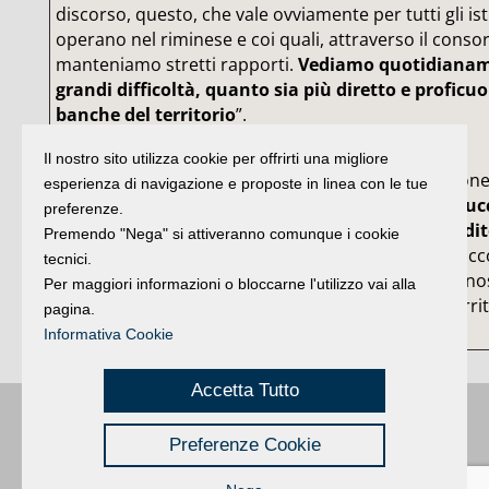
discorso, questo, che vale ovviamente per tutti gli ist
operano nel riminese e coi quali, attraverso il consor
manteniamo stretti rapporti.
Vediamo quotidianame
grandi difficoltà, quanto sia più diretto e proficuo 
banche del territorio
”.
Il nostro sito utilizza cookie per offrirti una migliore
Quella dell’autonomia di Banca Carim è un’occasion
esperienza di navigazione e proposte in linea con le tue
per Confartigianato. “
Fondamentale – sostiene Lucc
preferenze.
a Rimini le leve decisionali sulla politica del credit
Premendo "Nega" si attiveranno comunque i cookie
impiegare su questo territorio, e non altrove, la racc
tecnici.
Carim, per improntare a logiche di rapidità e di cono
Per maggiori informazioni o bloccarne l'utilizzo vai alla
rapporto con la clientela, per veder tornare sul terri
pagina.
dividendi distribuiti dalla banca”.
Informativa Cookie
Accetta Tutto
Buongiorno
:
Rimini
é una testata registrata presso il Tribunale di Rimini
|
Preferenze Cookie
registrazione n. 2 /28/02/2012
|
© 2024 buongiornoRimini
Privacy
Credits
|