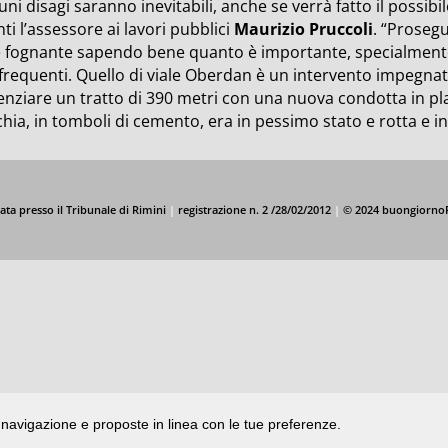
uni disagi saranno inevitabili, anche se verrà fatto il possibi
ti l’assessore ai lavori pubblici
Maurizio Pruccoli
. “Proseg
e fognante sapendo bene quanto è importante, specialmente 
frequenti. Quello di viale Oberdan è un intervento impegnativ
enziare un tratto di 390 metri con una nuova condotta in pla
hia, in tomboli di cemento, era in pessimo stato e rotta e infi
ata presso il Tribunale di Rimini
|
registrazione n. 2 /28/02/2012
|
© 2024 buongiorno
di navigazione e proposte in linea con le tue preferenze.