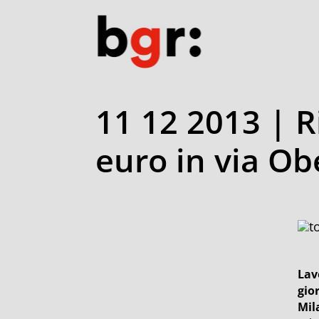
11 12 2013 | R
euro in via O
Lav
gio
Mila