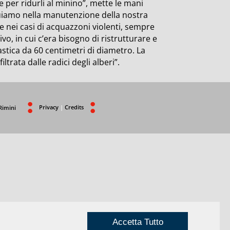
le per ridurli al minino”, mette le mani
uiamo nella manutenzione della nostra
nei casi di acquazzoni violenti, sempre
o, in cui c’era bisogno di ristrutturare e
stica da 60 centimetri di diametro. La
ltrata dalle radici degli alberi”.
Privacy
|
Credits
Rimini
Accetta Tutto