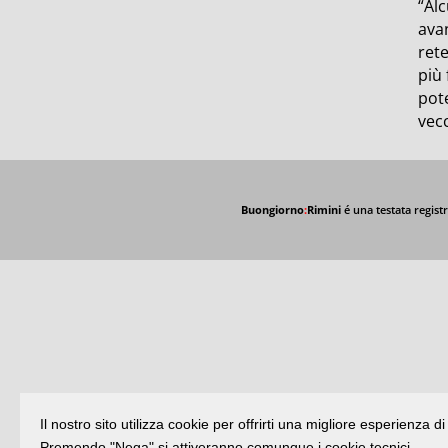
“Alc
avan
ret
più 
pot
vecc
Buongiorno
:
Rimini
é una testata registr
Il nostro sito utilizza cookie per offrirti una migliore esperienza 
Premendo "Nega" si attiveranno comunque i cookie tecnici.