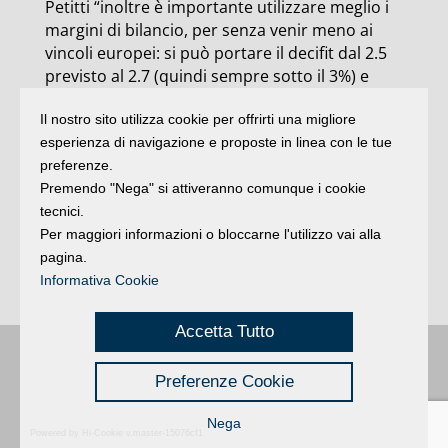
Petitti “inoltre è importante utilizzare meglio i
margini di bilancio, per senza venir meno ai
vincoli europei: si può portare il decifit dal 2.5
previsto al 2.7 (quindi sempre sotto il 3%) e
destinare così 3 miliardi agli esodati, per
Il nostro sito utilizza cookie per offrirti una migliore
l’occupazione giovanile e femminile, e per un
esperienza di navigazione e proposte in linea con le tue
programma straordinario di investimenti per la
preferenze.
messa in sicurezza del territorio e delle scuole
Premendo "Nega" si attiveranno comunque i cookie
che avrebbe un impatto virtuoso sulla crescita
tecnici.
e l’occupazione. Ovviamente la premessa
Per maggiori informazioni o bloccarne l'utilizzo vai alla
irrinunciabile è una legge elettorale per il
pagina.
maggioritario a doppio turno di collegio che
Informativa Cookie
cancelli la vergogna del Porcellum”.
Accetta Tutto
Buongiorno
:
Rimini
é una testata registrata presso il Tribunale di Rimini
|
Preferenze Cookie
registrazione n. 2 /28/02/2012
|
© 2024 buongiornoRimini
Privacy
Credits
|
Nega
Powered by Hi-Cookie v.master-15076cf1