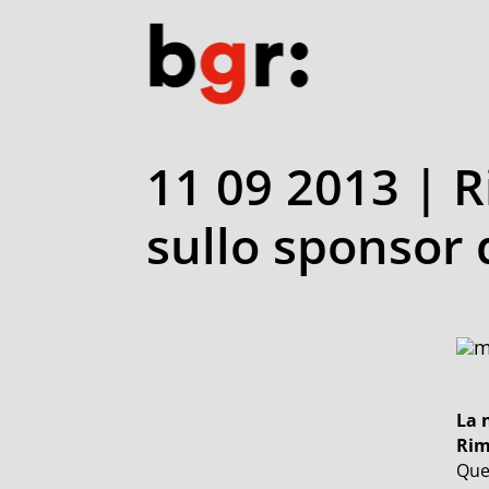
11 09 2013 | R
sullo sponsor 
La 
Rim
Que