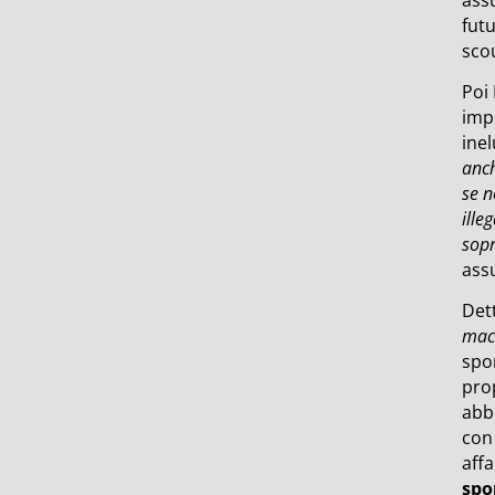
futu
scou
Poi
imp
ine
anch
se n
ille
sopr
ass
Dett
macc
spon
prop
abb
con 
aff
spo