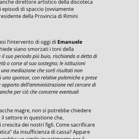
anche direttore artistico della discoteca
 episodi di spaccio (ovviamente
 presidente della Provincia di Rimini
si l’intervento di oggi di
Emanuele
hiede siano smorzati i toni della
il suo periodo più buio, rischiando a detta di
à o corse al suo sostegno; le istituzioni
una mediazione che sortì risultati non
di uno sponsor, con relative polemiche e prese
e apporto dell’amministrazione nel cercare di
 anche per ciò che concerne eventuali
i vacche magre, non si potrebbe chiedere
 il settore in questione che,
rescita dei nostri figli. Come sacrificare
atica” da insufficienza di cassa? Appare
vrebbe un simile investimento per il