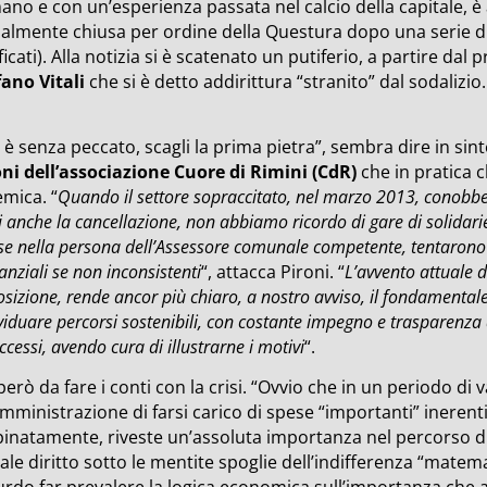
no e con un’esperienza passata nel calcio della capitale, è 
ualmente chiusa per ordine della Questura dopo una serie di
ficati). Alla notizia si è scatenato un putiferio, a partire dal
fano Vitali
che si è detto addirittura “stranito” dal sodalizio.
 è senza peccato, scagli la prima pietra”, sembra dire in sinte
oni dell’associazione Cuore di Rimini (CdR)
che in pratica c
emica.
“
Quando il settore sopraccitato, nel marzo 2013, conobbe 
i anche la cancellazione, non abbiamo ricordo di gare di solidariet
se nella persona dell’Assessore comunale competente, tentarono 
anziali se non inconsistenti
“, attacca Pironi. “
L’avvento attuale 
osizione, rende ancor più chiaro, a nostro avviso, il fondamental
viduare percorsi sostenibili, con costante impegno e trasparenza
ccessi, avendo cura di illustrarne i motivi
“.
però da fare i conti con la crisi. “Ovvio che in un periodo d
amministrazione di farsi carico di spese “importanti” inerenti
inatamente, riveste un’assoluta importanza nel percorso di c
ale diritto sotto le mentite spoglie dell’indifferenza “matem
urdo far prevalere la logica economica sull’importanza che a