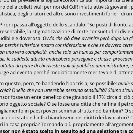
ro della collettività; per noi del CdR infatti attività giovanili,
tistica, degli oratori ed altre sono investimenti forieri di un
 Pironi passa all’oggetto dello scandalo. “Se posti di front
resentabile, la stigmatizzazione di certe consuetudini divi
ludibile e doverosa.
Ovvio che ciò deve avvenire però dopo un 
e perché l’ulteriore nostra considerazione è che se davvero certe
on una vera complicità, anche solo un humus per comportamenti 
gali, le suddette attività andrebbero perseguite e chiuse, proceden
attutto da parte di chi riveste ruoli di pubblico amministratore
; 
urge ad evento perché mediaticamente meritevole di attenz
o questo, però, “e bandendo l’ipocrisia, se possibile:
quale s
hia? Quello che non urterebbe nessuna sensibilità? Siamo sicuri 
sor fosse un ente benefico che gira solo il 17% circa di ciò 
rio oggetto sociale? O se fosse una ditta che raffina il pet
igliamento in paesi poveri semmai sfruttando bambini? O se
aiuti di stato ed infischiandosene dei diritti dei lavoratori?
ari in casa propria? Tornando più propriamente all’argomen
nsor non è stato scelto in seguito ad una selezione tra c