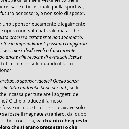
 pure, sane e belle, quali quella sportiva,
 futuro benessere, e non solo di spese”.
e ad uno sponsor eticamente e legalmente
ene opera non solo naturale ma anche
giusto processo certamente non sommario,
 attività imprenditoriali possono configurare
pericolosi, disdicevoli o francamente
do anche alle revoche di eventuali licenze,
e tutto ciò non solo quando il fatto
ione”.
arebbe lo sponsor ideale? Quello senza
che tutto andrebbe bene per tutti,
se lo
che incassa per tutelare i soggetti del
rolio? O che produce il famoso
 fosse un’industria che sopravvive solo
 O se fosse il magnate straniero, dai dubbi
to che ci occupa,
va chiarito che questo
oloro che si erano presentati o che