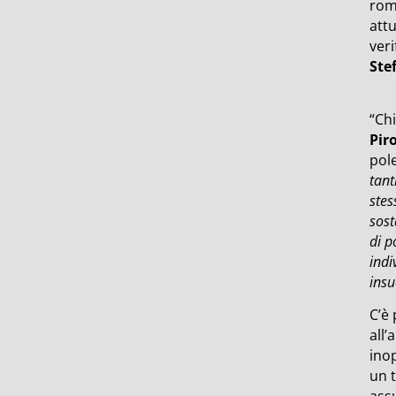
roma
att
veri
Ste
“Chi
Pir
pol
tant
stes
sost
di p
indi
insu
C’è 
all’
inop
un t
ass