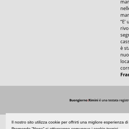
manc
nell
manc
“E’
rivo
segn
cas
è s
nuov
loca
corr
Fra
Buongiorno
:
Rimini
é una testata registr
Il nostro sito utilizza cookie per offrirti una migliore esperienza 
Premendo "Nega" si attiveranno comunque i cookie tecnici.