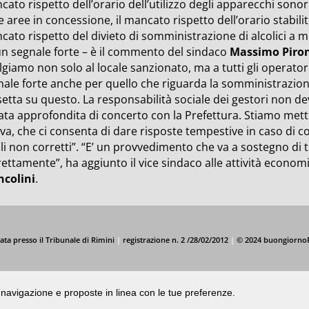
ato rispetto dell’orario dell’utilizzo degli apparecchi sonori
e aree in concessione, il mancato rispetto dell’orario stabilit
ato rispetto del divieto di somministrazione di alcolici a mi
 un segnale forte – è il commento del sindaco
Massimo Piro
lgiamo non solo al locale sanzionato, ma a tutti gli operato
ale forte anche per quello che riguarda la somministrazione
setta su questo. La responsabilità sociale dei gestori non 
tata approfondita di concerto con la Prefettura. Stiamo m
a, che ci consenta di dare risposte tempestive in caso di c
li non corretti”. “E’ un provvedimento che va a sostegno di 
ettamente”, ha aggiunto il vice sindaco alle attività econom
ncolini
.
ata presso il Tribunale di Rimini
|
registrazione n. 2 /28/02/2012
|
© 2024 buongiorno
di navigazione e proposte in linea con le tue preferenze.