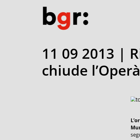
11 09 2013 | 
chiude l’Oper
L’o
Mun
segu