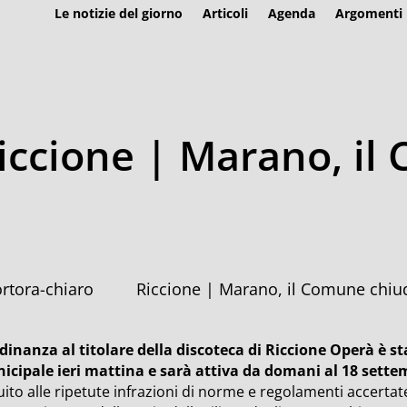
Le notizie del giorno
Articoli
Agenda
Argomenti
Riccione | Marano, i
à
Riccione | Marano, il Comune chiu
rdinanza al titolare della discoteca di Riccione Operà è s
icipale ieri mattina e sarà attiva da domani al 18 sett
ito alle ripetute infrazioni di norme e regolamenti accertate n