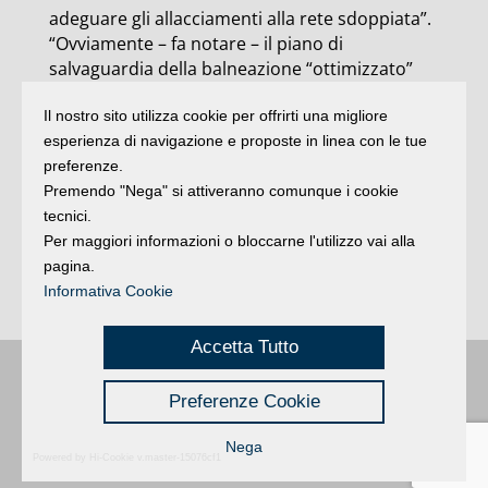
adeguare gli allacciamenti alla rete sdoppiata”.
“Ovviamente – fa notare – il piano di
salvaguardia della balneazione “ottimizzato”
diventerà un atto politico di tutta
Il nostro sito utilizza cookie per offrirti una migliore
l’Amministrazione che
dovrà impegnare
esperienza di navigazione e proposte in linea con le tue
anche altri enti a cominciare da Atersir
”.
preferenze.
Resta da risolvere, conclude Galvani,
Premendo "Nega" si attiveranno comunque i cookie
“l’opportunità o meno di realizzare la condotta
tecnici.
sottomarina per il canale dell’Ausa, che
Per maggiori informazioni o bloccarne l'utilizzo vai alla
comunque scaricherà in mare una qualità di
pagina.
reflui molto diluiti e soltanto in casi del tutto
Informativa Cookie
eccezionali”.
Accetta Tutto
Buongiorno
:
Rimini
é una testata registrata presso il Tribunale di Rimini
|
Preferenze Cookie
registrazione n. 2 /28/02/2012
|
© 2024 buongiornoRimini
Privacy
Credits
|
Nega
Powered by Hi-Cookie v.master-15076cf1