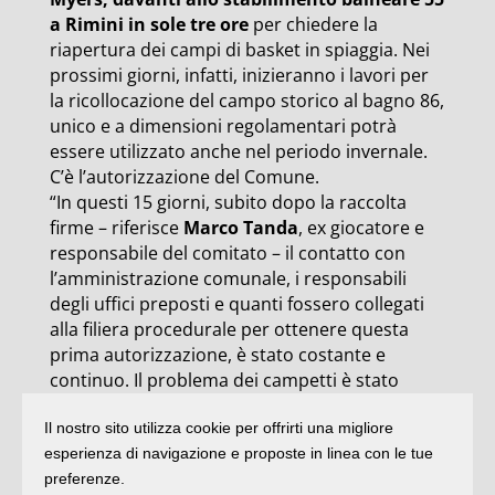
a Rimini in sole tre ore
per chiedere la
riapertura dei campi di basket in spiaggia. Nei
prossimi giorni, infatti, inizieranno i lavori per
la ricollocazione del campo storico al bagno 86,
unico e a dimensioni regolamentari potrà
essere utilizzato anche nel periodo invernale.
C’è l’autorizzazione del Comune.
“In questi 15 giorni, subito dopo la raccolta
firme – riferisce
Marco Tanda
, ex giocatore e
responsabile del comitato – il contatto con
l’amministrazione comunale, i responsabili
degli uffici preposti e quanti fossero collegati
alla filiera procedurale per ottenere questa
prima autorizzazione, è stato costante e
continuo. Il problema dei campetti è stato
compreso al volo e tutte le necessarie
Il nostro sito utilizza cookie per offrirti una migliore
valutazioni e procedure da parte del Comune
esperienza di navigazione e proposte in linea con le tue
sono state fatte a tempo di record”.
preferenze.
Al Comune il comitato per il basket in spiaggia