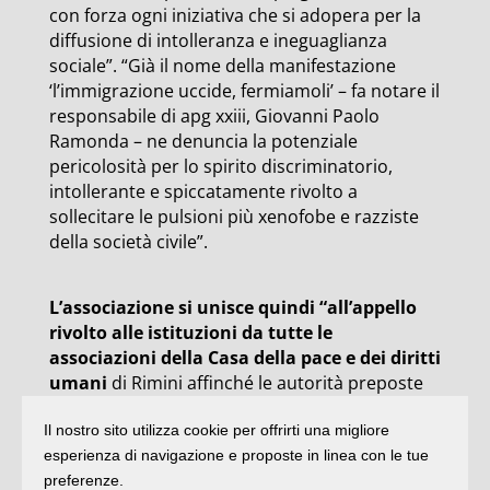
con forza ogni iniziativa che si adopera per la
diffusione di intolleranza e ineguaglianza
sociale”. “Già il nome della manifestazione
‘l’immigrazione uccide, fermiamoli’ – fa notare il
responsabile di apg xxiii, Giovanni Paolo
Ramonda – ne denuncia la potenziale
pericolosità per lo spirito discriminatorio,
intollerante e spiccatamente rivolto a
sollecitare le pulsioni più xenofobe e razziste
della società civile”.
L’associazione si unisce quindi “all’appello
rivolto alle istituzioni da tutte le
associazioni della Casa della pace e dei diritti
umani
di Rimini affinché le autorità preposte
ad autorizzazioni, giustizia e all’ordine pubblico
Il nostro sito utilizza cookie per offrirti una migliore
vigilino attentamente sul rispetto dei principi
esperienza di navigazione e proposte in linea con le tue
costituzionali e sulla possibile natura
preferenze.
istigatoria all’odio razziale sottesa a questo