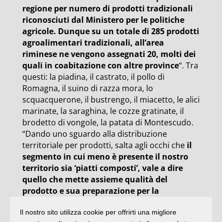
regione per numero di prodotti tradizionali
riconosciuti dal Ministero per le politiche
agricole. Dunque su un totale di 285 prodotti
agroalimentari tradizionali, all’area
riminese ne vengono assegnati 20, molti dei
quali in coabitazione con altre province
“. Tra
questi: la piadina, il castrato, il pollo di
Romagna, il suino di razza mora, lo
scquacquerone, il bustrengo, il miacetto, le alici
marinate, la saraghina, le cozze gratinate, il
brodetto di vongole, la patata di Montescudo.
“Dando uno sguardo alla distribuzione
territoriale per prodotti, salta agli occhi che
il
segmento in cui meno è presente il nostro
territorio sia ‘piatti composti’, vale a dire
quello che mette assieme qualità del
prodotto e sua preparazione per la
somministrazione. Più o meno ciò che cerca
Il nostro sito utilizza cookie per offrirti una migliore
qualsiasi internauta prima di mettersi in