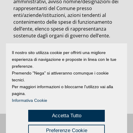
amministrativi, avviso nomine/designazioni dei
rappresentanti del Comune presso
enti/aziende/istituzioni, azioni tendenti al
contenimento delle spese di funzionamento
dell’ente, elenco spese di rappresentanza
sostenute dagli organi di governo dell’ente.
Il nostro sito utilizza cookie per offrirti una migliore
“Queste informazioni verranno presto
esperienza di navigazione e proposte in linea con le tue
implementate con l’ammontare complessivo
preferenze.
dei premi
collegati alla performance stanziati e
Premendo "Nega" si attiveranno comunque i cookie
ammontare dei premi effettivamente
tecnici.
distribuiti, nonché analisi dei dati relativi al
Per maggiori informazioni o bloccarne l'utilizzo vai alla
grado di differenziazione nell’utilizzo della
pagina.
premialità sia per i dirigenti sia per i
Informativa Cookie
dipendenti”, conclude l’assessore.
Accetta Tutto
Buongiorno
:
Rimini
é una testata registrata presso il Tribunale di Rimini
|
Preferenze Cookie
registrazione n. 2 /28/02/2012
|
© 2024 buongiornoRimini