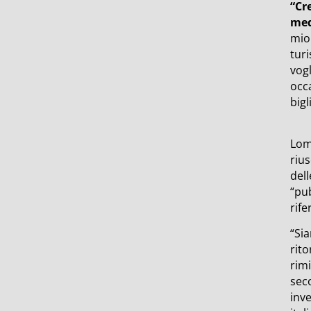
“Cr
med
mio
tur
vogl
occa
bigl
Lom
rius
dell
“pub
rife
“Si
rit
rim
sec
inve