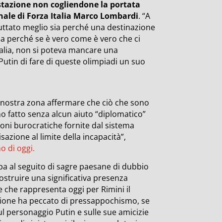
stazione non cogliendone la portata
onale di Forza Italia Marco Lombardi
. “A
ruttato meglio sia perché una destinazione
ia perché se è vero come è vero che ci
talia, non si poteva mancare una
 Putin di fare di queste olimpiadi un suo
a nostra zona affermare che ciò che sono
no fatto senza alcun aiuto “diplomatico”
zioni burocratiche fornite dal sistema
azione al limite della incapacità”,
o di oggi.
pa al seguito di sagre paesane di dubbio
struire una significativa presenza
 che rappresenta oggi per Rimini il
ione ha peccato di pressappochismo, se
sul personaggio Putin e sulle sue amicizie