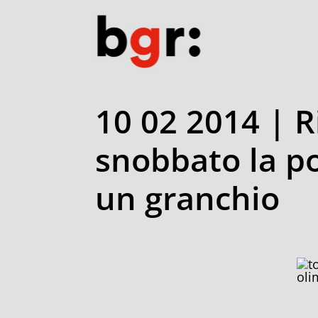
10 02 2014 | R
snobbato la po
un granchio
oli