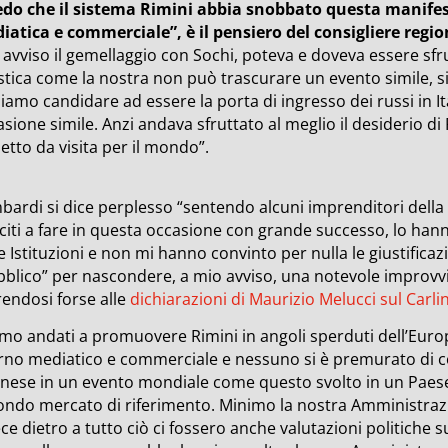
edo che il sistema Rimini abbia snobbato questa manife
iatica e commerciale”, è il pensiero del consigliere regi
 avviso il gemellaggio con Sochi, poteva e doveva essere sf
istica come la nostra non può trascurare un evento simile, s
iamo candidare ad essere la porta di ingresso dei russi in I
sione simile. Anzi andava sfruttato al meglio il desiderio di
ietto da visita per il mondo”.
bardi si dice perplesso “sentendo alcuni imprenditori dell
citi a fare in questa occasione con grande successo, lo han
e Istituzioni e non mi hanno convinto per nulla le giustifica
blico” per nascondere, a mio avviso, una notevole improvvis
rendosi forse alle
dichiarazioni di Maurizio Melucci sul Carlin
amo andati a promuovere Rimini in angoli sperduti dell’Euro
orno mediatico e commerciale e nessuno si è premurato di co
inese in un evento mondiale come questo svolto in un Paese
ondo mercato di riferimento. Minimo la nostra Amministraz
ce dietro a tutto ciò ci fossero anche valutazioni politiche 