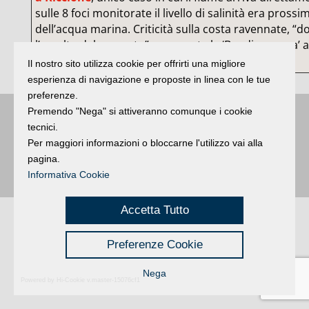
sulle 8 foci monitorate il livello di salinità era prossi
dell’acqua marina. Criticità sulla costa ravennate, “
l’assalto del cemento”: assegnata la ‘Bandiera nera’ 
Cervia. (Ansa)
Il nostro sito utilizza cookie per offrirti una migliore
esperienza di navigazione e proposte in linea con le tue
preferenze.
Premendo "Nega" si attiveranno comunque i cookie
Buongiorno
:
Rimini
é una testata registrata presso il Tribunale di Rimini
|
tecnici.
registrazione n. 2 /28/02/2012
|
© 2024 buongiornoRimini
Per maggiori informazioni o bloccarne l'utilizzo vai alla
Privacy
Credits
|
pagina.
Informativa Cookie
Accetta Tutto
Preferenze Cookie
Nega
Powered by Hi-Cookie v.master-15076cf1