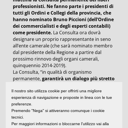
professionisti. Ne fanno parte i presidenti di
tutti gli Ordini e Collegi della provincia, che
hanno nominato Bruno Piccioni (dell’Ordine
dei commercialisti e degli esperti contabili)
come presidente.
La Consulta ora dovrà
designare un proprio rappresentante in seno
all’ente camerale (che sarà nominato membro
dal presidente della Regione a partire dal
prossimo rinnovo degli organi camerali,
quinquennio 2014-2019).
La Consulta, “in qualità di organismo
permanente,
garantirà un dialogo più stretto
fra gli Ordini e i Collegi professionali riminesi
Il nostro sito utilizza cookie per offrirti una migliore
e l’Ente camerale
, sulla scia di quanto già
esperienza di navigazione e proposte in linea con le tue
avvenuto in passato con l’ingresso nel
preferenze.
Consiglio camerale anche di rappresentanti dei
Premendo "Nega" si attiveranno comunque i cookie
lavoratori e dei consumatori, nel
tecnici.
riconoscimento del ruolo importante
Per maggiori informazioni o bloccarne l'utilizzo vai alla
ricoperto, non certo da oggi, dai liberi