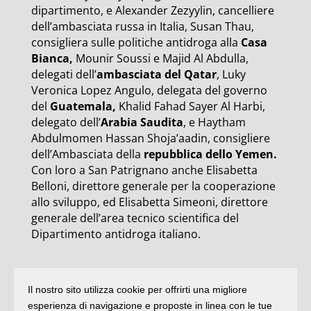
dipartimento, e Alexander Zezyylin, cancelliere
dell’ambasciata russa in Italia, Susan Thau,
consigliera sulle politiche antidroga alla
Casa
Bianca,
Mounir Soussi e Majid Al Abdulla,
delegati dell’
ambasciata del Qatar
, Luky
Veronica Lopez Angulo, delegata del governo
del
Guatemala,
Khalid Fahad Sayer Al Harbi,
delegato dell’
Arabia Saudita
, e Haytham
Abdulmomen Hassan Shoja’aadin, consigliere
dell’Ambasciata della
repubblica dello Yemen.
Con loro a San Patrignano anche Elisabetta
Belloni, direttore generale per la cooperazione
allo sviluppo, ed Elisabetta Simeoni, direttore
generale dell’area tecnico scientifica del
Dipartimento antidroga italiano.
Il contributo di San Patrignano nel master
Il nostro sito utilizza cookie per offrirti una migliore
vero e proprio si concretizzerà nella
esperienza di navigazione e proposte in linea con le tue
formazione pratica, realizzata attraverso