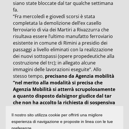
siano state bloccate dal tar qualche settimana
fa.
“Fra mercoledì e giovedì scorsi è stata
completata la demolizione dell’ex casello
ferroviario di via dei Martiri a Rivazzurra che
risultava essere l’ultimo manufatto ferroviario
esistente in comune di Rimini a presidio dei
passaggi a livello eliminati con la realizzazione
dei nuovi sottopassi (opere propedeutiche alla
costruzione del trc); in allegato alcune
immagini delle lavorazioni eseguite”. Allo
stesso tempo,
precisano da Agenzia mobilità
“nel merito alla modalità si precisa che
Agenzia Mobilità si atterrà scrupolosamente
a quanto disposto dalsignor giudice dal tar
che non ha accolto la richiesta di sospensiva
dei decreti di occupazione temporanea (e
Il nostro sito utilizza cookie per offrirti una migliore
pertanto non ne ha sospeso l’efficacia)
esperienza di navigazione e proposte in linea con le tue
prescrivendo però di non dare corso ad opere
preferenze.