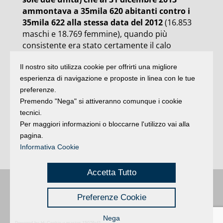
ammontava a 35mila 620 abitanti contro i
35mila 622 alla stessa data del 2012
(16.853
maschi e 18.769 femmine), quando più
consistente era stato certamente il calo
rispetto ai 35mila 855 del 2011 (35.813 nel 2010
Il nostro sito utilizza cookie per offrirti una migliore
e 35.543 a fine 2009).
esperienza di navigazione e proposte in linea con le tue
I dati sono stati diffusi oggi dal Comune. Nel
preferenze.
corso del 2013 sono state 266 le nascite (147
Premendo "Nega" si attiveranno comunque i cookie
maschi e 119 femmine) e 349 i decessi, 1.236 gli
tecnici.
immigrati e 1.154 gli emigrati. Si sono celebrati
Per maggiori informazioni o bloccarne l'utilizzo vai alla
119 matrimoni (115 nel 2012, 98 nel 2011 e 99
pagina.
nel 2010) di cui 78 civili e 41 religiosi (59 nel
Informativa Cookie
2012, 45 sia nel 2011 sia nel 2010).
Accetta Tutto
Buongiorno
:
Rimini
é una testata registrata presso il Tribunale di Rimini
|
Preferenze Cookie
registrazione n. 2 /28/02/2012
|
© 2024 buongiornoRimini
Privacy
Credits
|
Nega