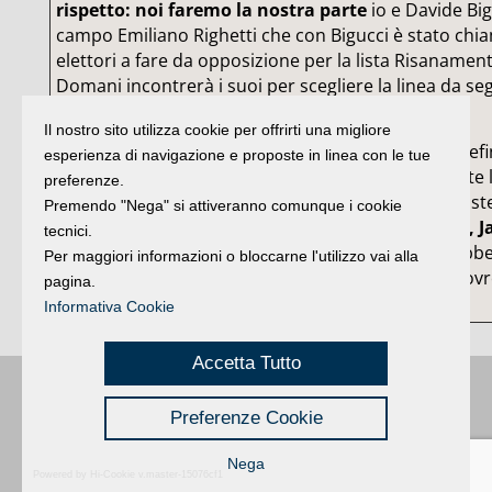
rispetto: noi faremo la nostra parte
io e Davide Bigu
campo Emiliano Righetti che con Bigucci è stato chi
elettori a fare da opposizione per la lista Risaname
Domani incontrerà i suoi per scegliere la linea da seg
Il nostro sito utilizza cookie per offrirti una migliore
Intanto inizia a delinearsi (in maniera pressoché defin
esperienza di navigazione e proposte in linea con le tue
l’assegnazione degli scranni in Consiglio. Sono sette 
preferenze.
conquistate da Progetto comune la lista che ha soste
Premendo "Nega" si attiveranno comunque i cookie
sindaco Mimma Spinelli.
Sicuri Giuseppe Arangio, J
tecnici.
Ugolini e Roberto Bianchi
. In opposizione dovrebbe
Per maggiori informazioni o bloccarne l'utilizzo vai alla
Tordi di Coriano comunità aperta. Gli altri nomi dov
pagina.
fuori in giornata.
Informativa Cookie
Accetta Tutto
Buongiorno
:
Rimini
é una testata registrata presso il Tribunale di Rimini
|
Preferenze Cookie
registrazione n. 2 /28/02/2012
|
© 2024 buongiornoRimini
Privacy
Credits
|
Nega
Powered by Hi-Cookie v.master-15076cf1