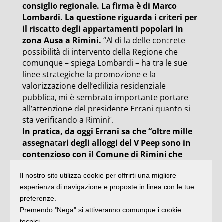
consiglio regionale. La firma è di Marco
Lombardi. La questione riguarda i criteri per
il riscatto degli appartamenti popolari in
zona Ausa a Rimini.
“Al di la delle concrete
possibilità di intervento della Regione che
comunque – spiega Lombardi – ha tra le sue
linee strategiche la promozione e la
valorizzazione dell’edilizia residenziale
pubblica, mi è sembrato importante portare
all’attenzione del presidente Errani quanto si
sta verificando a Rimini”.
In pratica, da oggi Errani sa che “oltre mille
assegnatari degli alloggi del V Peep sono in
contenzioso con il Comune di Rimini che
colpevolmente ha trascurato la vicenda per
Il nostro sito utilizza cookie per offrirti una migliore
decenni, al fine di non sollevare un
esperienza di navigazione e proposte in linea con le tue
problema che avrebbe potuto minare una
preferenze.
fetta importante del suo consenso
. Oggi,
Premendo "Nega" si attiveranno comunque i cookie
incalzato dalla realtà, l’attuale amministrazione
tecnici.