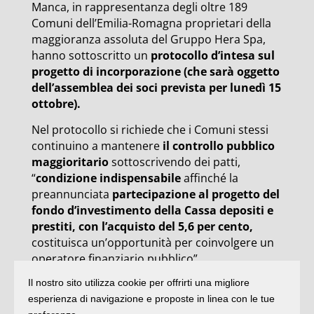
Manca, in rappresentanza degli oltre 189
Comuni dell’Emilia-Romagna proprietari della
maggioranza assoluta del Gruppo Hera Spa,
hanno sottoscritto un
protocollo d’intesa sul
progetto di incorporazione (che sarà oggetto
dell’assemblea dei soci prevista per lunedì 15
ottobre).
Nel protocollo si richiede che i Comuni stessi
continuino a mantenere
il controllo pubblico
maggioritario
sottoscrivendo dei patti,
“
condizione indispensabile
affinché la
preannunciata
partecipazione al progetto del
fondo d’investimento della Cassa depositi e
prestiti, con l’acquisto del 5,6 per cento,
costituisca un’opportunità per coinvolgere un
operatore finanziario pubblico”.
Il nostro sito utilizza cookie per offrirti una migliore
esperienza di navigazione e proposte in linea con le tue
Ovviamente, le segreterie di Cgil, Cisl e Uil