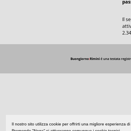
pas
Il s
att
2.34
Buongiorno
:
Rimini
é una testata registr
Il nostro sito utilizza cookie per offrirti una migliore esperienza 
Premendo "Nega" si attiveranno comunque i cookie tecnici.