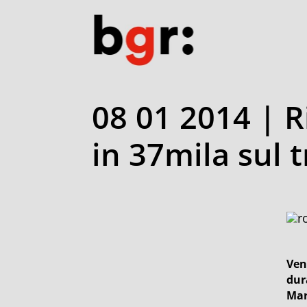
08 01 2014 | Ri
in 37mila sul 
Vent
dur
Mar