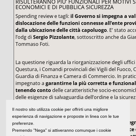
RISULTERANNO PIU’ FUNZIONALI PER MOTIVI 
ECONOMICI E DI PUBBLICA SICUREZZA
Spending review e tagli:
il Governo si impegna a val
dislocazione delle funzioni connesse all’ente prov
dalla ubicazione delle città capoluogo
. E’ stato ac
l’odg di
Sergio Pizzolante
, sottoscritto anche da Gi
Tommaso Foti.
La questione riguarda la riorganizzazione degli uffici 
Questura, i Comandi provinciali dei Vigili del Fuoco, C
Guardia di Finanza e Camera di Commercio. In pratica
impegnato a
garantirne la più corretta e funziona
tenendo conto
delle caratteristiche socio-economich
delle esigenze di salvaguardia dell’ordine e la sicure
interessi economici nei nuovi territori provinciali.
Il nostro sito utilizza cookie per offrirti una migliore
esperienza di navigazione e proposte in linea con le tue
“Adesso,
dopo la decisione della Camera e l’impeg
preferenze.
ha preso, è necessario che la Regione, le Province e
Premendo "Nega" si attiveranno comunque i cookie