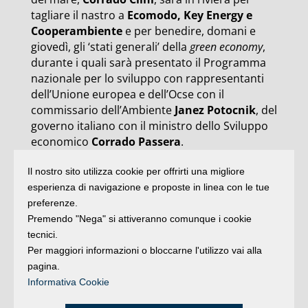
tagliare il nastro a
Ecomodo, Key Energy e
Cooperambiente
e per benedire, domani e
giovedì, gli ‘stati generali’ della
green economy
,
durante i quali sarà presentato il Programma
nazionale per lo sviluppo con rappresentanti
dell’Unione europea e dell’Ocse con il
commissario dell’Ambiente
Janez Potocnik
, del
governo italiano con il ministro dello Sviluppo
economico
Corrado Passera
.
Il programma di Ecomondo, con i suoi 150
Il nostro sito utilizza cookie per offrirti una migliore
eventi curati dal comitato scientifico
esperienza di navigazione e proposte in linea con le tue
coordinato da Luciano Morselli, è consultabile
preferenze.
su
www.ecomondo.com
. RiminiFiera sarà
Premendo "Nega" si attiveranno comunque i cookie
raggiungibile direttamente in treno grazie alla
tecnici.
stazione di linea (Milano – Bari) a 50 metri
Per maggiori informazioni o bloccarne l'utilizzo vai alla
dall’ingresso sud della manifestazione (info
pagina.
orari sul sito
www.riminifiera.it/stazione
o
Informativa Cookie
www.trenitalia.com
).