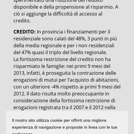
sperimentato una riduzione del reddito
disponibile e della propensione al risparmio. A
ciò si aggiunge la difficoltà di accesso al
credito.
CREDITO:
In provincia i finanziamenti per il
residenziale sono calati del 48%, 3 punti in più
della media regionale e per i non residenziali
del 47% quasi il triplo del livello regionale.
La fortissima restrizione del credito non ha
risparmiato le famiglie: nei primi 9 mesi del
2013, infatti, è proseguita la contrazione delle
erogazioni di mutui per l’acquisto di abitazioni,
con un ulteriore -4% rispetto ai primi 9 mesi del
2012. Il dato risulta molto preoccupante in
considerazione della fortissima restrizione di
erogazioni registrata tra il 2007 e il 2012 nella
regione, periodo in cui sono venuti a mancare
Il nostro sito utilizza cookie per offrirti una migliore
alle famiglie oltre 9 miliardi di euro per
esperienza di navigazione e proposte in linea con le tue
l’acquisto di case (-70%).