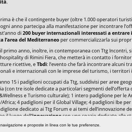
ità
.
rima è che il contingente buyer (oltre 1.000 operatori turis
ogni anno partecipa alla manifestazione per incontrare l’offer
st’anno di
200 buyer internazionali interessati a entrare i
ta l’area del Mediterraneo
per commercializzarla sui propri
 il primo anno, inoltre, in contemporanea con Ttg Incontri, 
’hospitality di Rimini Fiera, che metterà in contatto i fornitor
tture ricettive, e
Tbdi
: l’evento che farà incontrare alcuni tra
onali e internazionali con le imprese del turismo, i territori i
nno 15 i padiglioni occupati da Ttg, suddivisi per aree geog
alia (con tre isole dedicate a particolari segmenti dell’offert
Wellness e Turismo culturale); 1 intero padiglione per le A
/Africa; 4 padiglioni per il Global Village; 4 padiglioni Ibe p
diglione dedicato ai Ttg Forum e ai temi dell’innovazione de
e il luogo dell’
innovazione
con uno spazio dedicato alle st
di navigazione e proposte in linea con le tue preferenze.