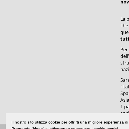
nov
La p
che 
que
tut
Per
dell
stru
nazi
Sara
l’It
Spa&
Asia
1 pa
anch
Il nostro sito utilizza cookie per offrirti una migliore esperienza 
Premendo "Nega" si attiveranno comunque i cookie tecnici.