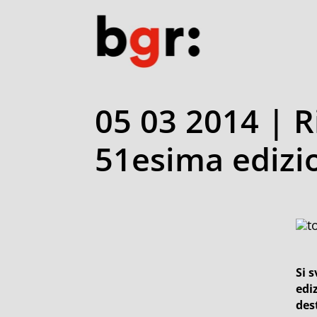
05 03 2014 | R
51esima edizio
Si 
edi
des