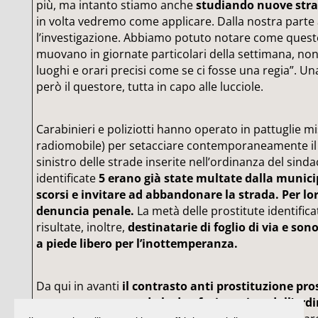
più, ma intanto stiamo anche
studiando nuove stra
in volta vedremo come applicare. Dalla nostra part
l’investigazione. Abbiamo potuto notare come quest
muovano in giornate particolari della settimana, non 
luoghi e orari precisi come se ci fosse una regia”. Un
però il questore, tutta in capo alle lucciole.
Carabinieri e poliziotti hanno operato in pattuglie mi
radiomobile) per setacciare contemporaneamente il l
sinistro delle strade inserite nell’ordinanza del sinda
identificate
5 erano già state multate dalla municip
scorsi e invitare ad abbandonare la strada. Per lor
denuncia penale.
La metà delle prostitute identifica
risultate, inoltre,
destinatarie di foglio di via e so
a piede libero per l’inottemperanza.
Da qui in avanti
il contrasto anti prostituzione pro
comunque, seguendo le due fasi previste dall’ord