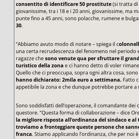
consentito di identificare 50 prostitute
(si tratta d
giovanissime, tra i 18 e i 20 anni, giovanissime, ma 
punte fino a 45 anni, sono polacche, rumene e bulga
30
.
“Abbiamo avuto modo di notare – spiega il c
olonnell
una certa recrudescenza del fenomeno nel periodo est
ragazze che
sono venute qua per sfruttare il gra
turistico della zona
e ci hanno detto di voler rimaner
Quello che ci preoccupa, sopra ogni altra cosa, son
hanno dichiarato: 2mila euro a settimana.
Fatto 
appetibile la zona e che dunque potrebbe portare a n
Sono soddisfatti dell’operazione, il comandante dei ca
questore. “Questa forma di collaborazione – dice Or
la migliore risposta all’ordinanza del sindaco e al t
troviamo a fronteggiare queste persone che sanno
franca
. Stiamo applicando l’ordinanza, che per noi 