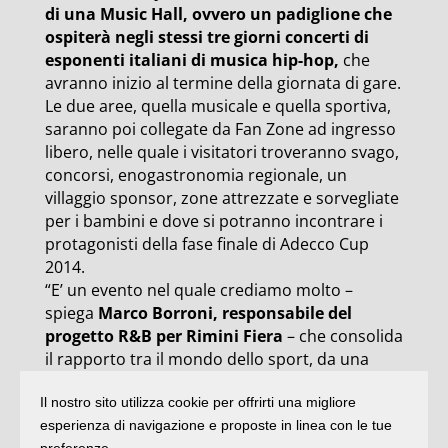
di una Music Hall, ovvero un padiglione che
ospiterà negli stessi tre giorni concerti di
esponenti italiani di musica hip-hop,
che
avranno inizio al termine della giornata di gare.
Le due aree, quella musicale e quella sportiva,
saranno poi collegate da Fan Zone ad ingresso
libero, nelle quale i visitatori troveranno svago,
concorsi, enogastronomia regionale, un
villaggio sponsor, zone attrezzate e sorvegliate
per i bambini e dove si potranno incontrare i
protagonisti della fase finale di Adecco Cup
2014.
“E’ un evento nel quale crediamo molto –
spiega
Marco Borroni, responsabile del
progetto R&B per Rimini Fiera
– che consolida
il rapporto tra il mondo dello sport, da una
parte, e il nostro quartiere fieristico, dall’altra.
Il nostro sito utilizza cookie per offrirti una migliore
R&B si caratterizza per un format innovativo,
esperienza di navigazione e proposte in linea con le tue
che unisce agonismo e divertimento, ragazzi e