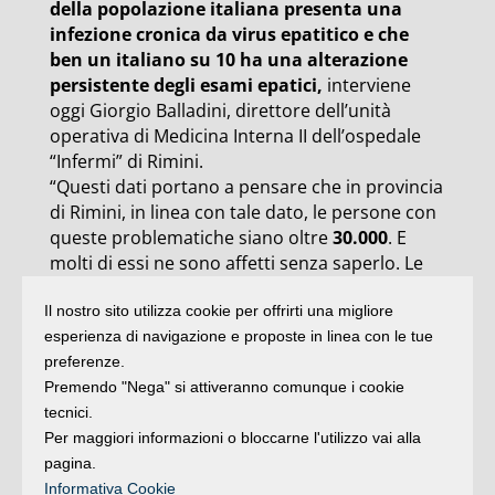
della popolazione italiana presenta una
infezione cronica da virus epatitico e che
ben un italiano su 10 ha una alterazione
persistente degli esami epatici,
interviene
oggi Giorgio Balladini, direttore dell’unità
operativa di Medicina Interna II dell’ospedale
“Infermi” di Rimini.
“Questi dati portano a pensare che in provincia
di Rimini, in linea con tale dato, le persone con
queste problematiche siano oltre
30.000
. E
molti di essi ne sono affetti senza saperlo. Le
epatiti, infatti, che siano dovute a virus o alcol o
Il nostro sito utilizza cookie per offrirti una migliore
all’obesità, possono anche avere un
esperienza di navigazione e proposte in linea con le tue
andamento silente nel tempo, non dare
preferenze.
sintomi”. Oggi, conferma l’Ausl, la più frequente
Premendo "Nega" si attiveranno comunque i cookie
causa di alterazione degli esami epatici anche a
tecnici.
Rimini è quella cosiddetta “metabolica”, ovvero
Per maggiori informazioni o bloccarne l'utilizzo vai alla
legata all’accumulo di grasso nel fegato,
pagina.
frequente ad esempio nei pazienti sovrappeso.
Informativa Cookie
(
Dire
)