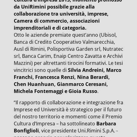
da UniRimini possibile grazie alla
collaborazione tra università, imprese,
Camera di commercio, associazioni
imprenditoriali e di categoria.
Otto le aziende premiate quest’anno (Ubisol,
Banca di Credito Cooperativo Valmarecchia,
Ausl di Rimini, Polisportiva Garden srl, Nutratec
srl, Banca Carim, Enaip Centro Zavatta e Archivi
Mazzini) per altrettanti tirocini formativi. Le tesi
vincitrici sono quelle di
Silvia Andreini, Marco
Franchi, Francesca Renzi, Nina Berardi,
Chen Huanhuan, Gianmarco Ceresani,
Michela Fontemaggi e Gioia Russo
.
“Il rapporto di collaborazione e integrazione fra
Imprese ed Università è strategico per il futuro
del nostro territorio e momenti come il Premio
Cultura d’Impresa – ha sottolineato
Barbara
Bonfiglioli
, vice presidente Uni.Rimini S.p.A. -