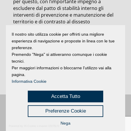
per questo, con l’importante impegno a
escludere dal patto di stabilità interno gli
interventi di prevenzione e manutenzione del
territorio e di contrasto al dissesto
idrogeologico. Non va dimenticato che in Italia
Il nostro sito utilizza cookie per offrirti una migliore
costo dei danni legato ad alluvioni e frane fra il
esperienza di navigazione e proposte in linea con le tue
1944 e il 2012 è stato stimato da Cresme e Ance
preferenze.
in 61,5 miliardi di euro e che gli effetti
Premendo "Nega" si attiveranno comunque i cookie
conseguenti ai cambiamenti climatici in atto
tecnici.
sono ormai tali che gli eventi estremi in Italia
Per maggiori informazioni o bloccarne l'utilizzo vai alla
hanno subito un aumento esponenziale,
pagina.
passando da uno circa ogni 15 anni di prima
Informativa Cookie
degli anni ’90, a 4-5 l’anno”.
Accetta Tutto
Buongiorno
:
Rimini
é una testata registrata presso il Tribunale di Rimini
|
Preferenze Cookie
registrazione n. 2 /28/02/2012
|
© 2024 buongiornoRimini
Privacy
Credits
|
Nega
Powered by Hi-Cookie v.master-15076cf1