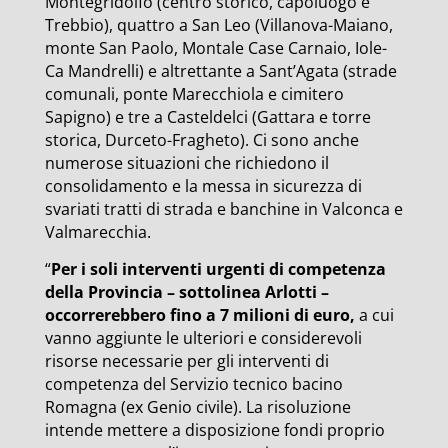
Montegridolfo (centro storico, capoluogo e
Trebbio), quattro a San Leo (Villanova-Maiano,
monte San Paolo, Montale Case Carnaio, Iole-
Ca Mandrelli) e altrettante a Sant’Agata (strade
comunali, ponte Marecchiola e cimitero
Sapigno) e tre a Casteldelci (Gattara e torre
storica, Durceto-Fragheto). Ci sono anche
numerose situazioni che richiedono il
consolidamento e la messa in sicurezza di
svariati tratti di strada e banchine in Valconca e
Valmarecchia.
“
Per i soli interventi urgenti di competenza
della Provincia – sottolinea Arlotti –
occorrerebbero fino a 7 milioni di euro,
a cui
vanno aggiunte le ulteriori e considerevoli
risorse necessarie per gli interventi di
competenza del Servizio tecnico bacino
Romagna (ex Genio civile). La risoluzione
intende mettere a disposizione fondi proprio