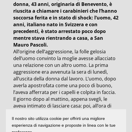
donna, 43 anni, originaria di Benevento, è
riuscita a chiamare i carabinieri che l’hanno
soccorsa ferita e in stato di shock: l’uomo, 42
anni, italiano nato in Svizzera e con
precedenti, è stato arrestato poco dopo
mentre stava rientrando a casa, a San
Mauro Pascoli.
All’origine dell’aggressione, la folle gelosia
dell’uomo convinto la moglie avesse allacciato
una relazione con un altro uomo. La prima
aggressione era avvenuta la sera di lunedì,
all’uscita della donna dal lavoro. L’uomo, dopo
averla apostrofata come una poco di buono,
l’aveva afferrata per i capelli e colpita in faccia.
Il giorno dopo al mattino, appena svegli, le
aveva intimato di lasciare casa: poi, all’ora di
pranzo, l’aveva chiusa in bagno e picchiata
Il nostro sito utilizza cookie per offrirti una migliore
facendola cadere a terra. Il tutto in presenza di
esperienza di navigazione e proposte in linea con le tue
figli minori.