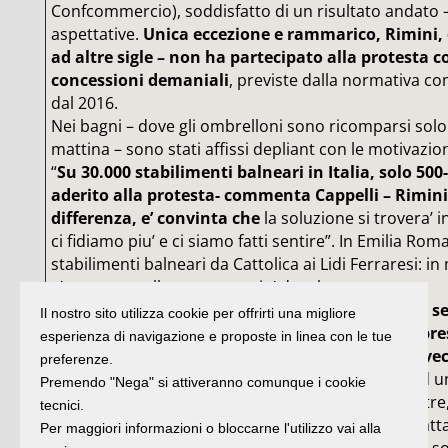
Confcommercio), soddisfatto di un risultato andato – 
aspettative.
Unica eccezione e rammarico, Rimini,
ad altre sigle – non ha partecipato alla protesta co
concessioni demaniali
, previste dalla normativa co
dal 2016.
Nei bagni – dove gli ombrelloni sono ricomparsi solo
mattina – sono stati affissi depliant con le motivazion
“
Su 30.000 stabilimenti balneari in Italia, solo 5
aderito alla protesta- commenta Cappelli – Rimini,
differenza, e’ convinta che
la soluzione si trovera’ 
ci fidiamo piu’ e ci siamo fatti sentire”. In Emilia Ro
stabilimenti balneari da Cattolica ai Lidi Ferraresi: in 
e’ apparso nella sua veste piu’ desolata.
“
Noi non siamo semplicemente delle attivita’ di se
Il nostro sito utilizza cookie per offrirti una migliore
ancora Cappelli – siamo delle vere e proprie impre
esperienza di navigazione e proposte in linea con le tue
bar, ristoranti, servizio ombraggio: l’Europa, invece
preferenze.
affossa
dando ad esempio le stesse possibilita’ ad u
Premendo "Nega" si attiveranno comunque i cookie
concorrere per un bagno a Milano Marittima. Inoltre,
tecnici.
nostra tipologia turistica e’ unica sul mercato: e’ fatta
Per maggiori informazioni o bloccarne l'utilizzo vai alla