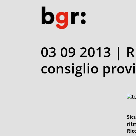
03 09 2013 | R
consiglio prov
Sic
rit
Ric