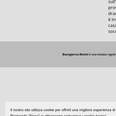
sull
prov
dram
è in
casa
socc
Buongiorno
:
Rimini
é una testata registr
Il nostro sito utilizza cookie per offrirti una migliore esperienza 
Premendo "Nega" si attiveranno comunque i cookie tecnici.