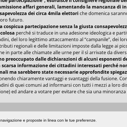
nde partecipazione”, esordisce il consigliere regionale d
missione affari generali, lamentando la mancanza di iniz
sapevolezza dei circa 4mila elettori
che domenica saranno 
loro futuro.
 cospicua partecipazione senza la giusta consapevolezza 
icolosa
perché si traduce in una adesione ideologica e parti
adini, del loro legittimo attaccamento al “campanile”, dei lo
ributi regionali e delle limitazioni imposte dalla legge ai p
e in parte alle chiamate alle urne per il sì arrivate da divers
no preoccupato dalle dichiarazioni di alcuni esponenti d
 scarsa informazione dei cittadini interessati perché non
mali ma sarebbero state necessarie approfondite spiegaz
onendo chiaramente vantaggi e svantaggi della fusione. Comu
adini di quei comuni ad informarsi con tutti i mezzi a loro di
one) ed andare a votare per evitare che sia una minoranza a
ata presso il Tribunale di Rimini
|
registrazione n. 2 /28/02/2012
|
© 2024 buongiorno
di navigazione e proposte in linea con le tue preferenze.