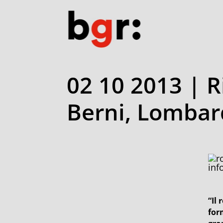
02 10 2013 | R
Berni, Lombar
inf
“Il
for