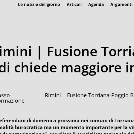
Le notizie del giorno
Articoli
Agenda
Argomenti
imini | Fusione Torr
di chiede maggiore 
Rimini | Fusione Torriana-Poggio 
ormazione
 referendum di domenica prossima nei comuni di Torriana
malità burocratica ma un momento importante per la vit