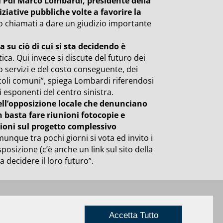
el Pdl Marco Lombardi, presidente della
iative pubbliche volte a favorire la
chiamati a dare un giudizio importante
su ciò di cui si sta decidendo è
tica.
Qui invece si discute del futuro dei
ro servizi e del costo conseguente, dei
iccoli comuni”, spiega Lombardi riferendosi
i esponenti del centro sinistra.
ell’opposizione locale che denunciano
 basta fare riunioni fotocopie e
ioni sul progetto complessivo
nque tra pochi giorni si vota ed invito i
sposizione (c’è anche un link sul sito della
 decidere il loro futuro”.
Privacy
|
Credits
Rimini
Accetta Tutto