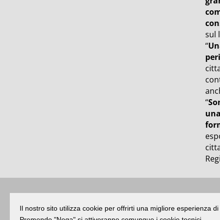
gra
com
con
sul 
“
Una
per
citt
cont
anch
“
So
una
for
esp
citt
Regi
Buongiorno
:
Rimini
é una testata registr
Il nostro sito utilizza cookie per offrirti una migliore esperienza 
Premendo "Nega" si attiveranno comunque i cookie tecnici.