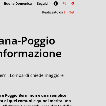
Buona Domenica
Seguici
Realizzato da
Hi-Net
iana-Poggio
informazione
Berni, Lombardi chiede maggiore
 e Poggio Berni non è una semplice
a di quei comuni e quindi merita una