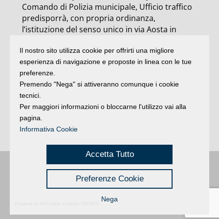
Comando di Polizia municipale, Ufficio traffico
predisporrà, con propria ordinanza,
l’istituzione del senso unico in via Aosta in
direzione Rimini-Cattolica. I disagi – assicurano
Il nostro sito utilizza cookie per offrirti una migliore
dal comune – per i residenti nell’area di
esperienza di navigazione e proposte in linea con le tue
Spontriciolo saranno limitati, grazie agli accessi
preferenze.
alternativi”.
Premendo "Nega" si attiveranno comunque i cookie
L’area del cantiere sarà limitata, spiegano
tecnici.
ancora dal comune, perché si “attende in tempi
Per maggiori informazioni o bloccarne l'utilizzo vai alla
brevi risposte certe alle richieste sulla modifica
pagina.
del tracciato del Trc avanzate nell’ultima
Informativa Cookie
riunione del Comitato di coordinamento”.
Accetta Tutto
Buongiorno
:
Rimini
é una testata registrata presso il Tribunale di Rimini
|
Preferenze Cookie
registrazione n. 2 /28/02/2012
|
© 2024 buongiornoRimini
Privacy
Credits
|
Nega
Powered by Hi-Cookie v.master-15076cf1