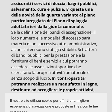
assicurati i servizi di doccia, bagni pubblici,
salvamento, cura e pulizia. E’ questa una
delle novità della quarta variante al piano
particolareggiato del Piano di spiaggia
adottata ieri dalla giunta comunale.
Se la definizione dei bandi di assegnazione, il
loro numero e le modalità di accesso sarà
materia di un successivo atto amministrativo,
alcuni criteri sono stati già stabiliti. Si tratterà
di bandi pubblici per la prestazione e la
fornitura di beni e servizi a cui potranno
accedere le associazioni sportive che
esercitano la propria attività amatoriale e
senza scopo di lucro. I
n ‘contropartita’
potranno realizzare un manufatto in legno,
destinato ad accogliere le proprie attività,
secondo moduli di 30 metri quadrati
Il nostro sito utilizza cookie per offrirti una migliore
ciascuno, fino a un massimo di 210 metri
esperienza di navigazione e proposte in linea con le tue
quadrati
complessivi per tutte e cinque le