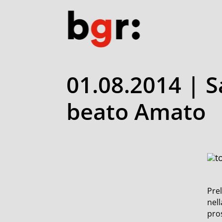
01.08.2014 | S
beato Amato
Prel
nel
pros