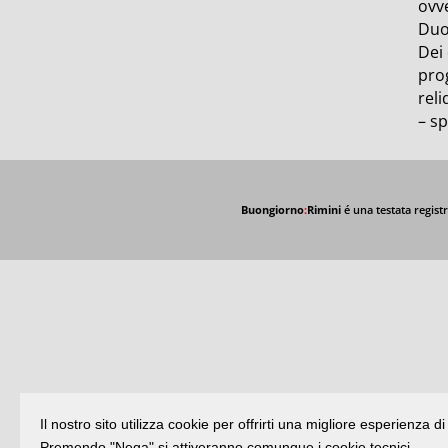
ovve
Duo
Dei
pro
reli
– s
Buongiorno
:
Rimini
é una testata registr
Il nostro sito utilizza cookie per offrirti una migliore esperienza 
Premendo "Nega" si attiveranno comunque i cookie tecnici.