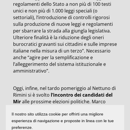
regolamenti dello Stato a non più di 100 testi
unici e non più di 1.000 leggi speciali (o
settoriali), l’introduzione di controlli rigorosi
sulla produzione di nuove leggi e regolamenti
per sbarrare la strada alla giungla legislativa.
Ulteriore finalità è la riduzione degli oneri
burocratici gravanti sui cittadini e sulle imprese
italiane nella misura di un terzo”. Necessario
anche “agire per la semplificazione e
l’alleggerimento del sistema istituzionale e
amministrativo”.
Oggi, infine, nel tardo pomeriggio al Nettuno di
Rimini si è svolto
l’incontro dei candidati del
Mir
alle prossime elezioni politiche. Marco
Lombardi, capolista al Senato, e Fabio
Il nostro sito utilizza cookie per offrirti una migliore
Fraternali, in lista per la Camera, hanno
esperienza di navigazione e proposte in linea con le tue
illustrato il programma. “La scomposizione del
preferenze.
centro destra in varie liste apparentate sembra