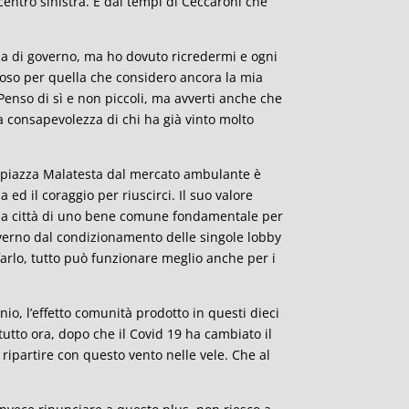
 centro sinistra. È dai tempi di Ceccaroni che
za di governo, ma ho dovuto ricredermi e ogni
lioso per quella che considero ancora la mia
 Penso di sì e non piccoli, ma avverti anche che
a consapevolezza di chi ha già vinto molto
re piazza Malatesta dal mercato ambulante è
ed il coraggio per riuscirci. Il suo valore
 alla città di uno bene comune fondamentale per
overno dal condizionamento delle singole lobby
farlo, tutto può funzionare meglio anche per i
o, l’effetto comunità prodotto in questi dieci
tutto ora, dopo che il Covid 19 ha cambiato il
partire con questo vento nelle vele. Che al