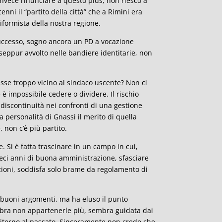
nvece rinunciare a questo plus, non riesco a
ni il “partito della città” che a Rimini era
iformista della nostra regione.
successo, sogno ancora un PD a vocazione
seppur avvolto nelle bandiere identitarie, non
tasse troppo vicino al sindaco uscente? Non ci
è impossibile cedere o dividere. Il rischio
discontinuità nei confronti di una gestione
a personalità di Gnassi il merito di quella
 non c’è più partito.
 Si è fatta trascinare in un campo in cui,
ieci anni di buona amministrazione, sfasciare
ezioni, soddisfa solo brame da regolamento di
 buoni argomenti, ma ha eluso il punto
mbra non appartenerle più, sembra guidata dai
un ritorno al passato. Sinceramente non credo che