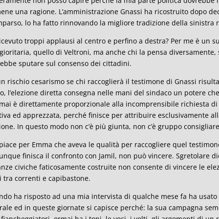
eramente non posso capire perché la mia parte politica dovrebbe i
ene una ragione. L’amministrazione Gnassi ha ricostruito dopo decen
parso, lo ha fatto rinnovando la migliore tradizione della sinistra r
icevuto troppi applausi al centro e perfino a destra? Per me è un 
ioritaria, quello di Veltroni, ma anche chi la pensa diversamente, 
ebbe sputare sul consenso dei cittadini.
un rischio cesarismo se chi raccoglierà il testimone di Gnassi risul
o, l’elezione diretta consegna nelle mani del sindaco un potere che 
ai è direttamente proporzionale alla incomprensibile richiesta di 
tiva ed apprezzata, perché finisce per attribuire esclusivamente all
ione. In questo modo non c’è più giunta, non c’è gruppo consigliare,
piace per Emma che aveva le qualità per raccogliere quel testimone.
nque finisca il confronto con Jamil, non può vincere. Sgretolare d
anze civiche faticosamente costruite non consente di vincere le el
i tra correnti e capibastone.
do ha risposto ad una mia intervista di qualche mese fa ha usato
rale ed in queste giornate si capisce perché: la sua campagna se
 fiancheggiatori, ormai ha i toni, le voci, i volti, gli argomenti di 