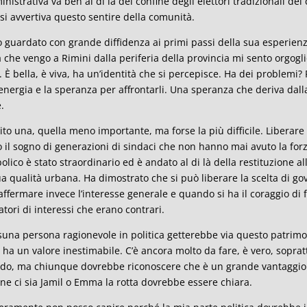
nistrativa va ben al di là del confine degli elettori tradizionali del
si avvertiva questo sentire della comunità.
o guardato con grande diffidenza ai primi passi della sua esperien
a che vengo a Rimini dalla periferia della provincia mi sento orgog
à. È bella, è viva, ha un’identità che si percepisce. Ha dei problemi?
’energia e la speranza per affrontarli. Una speranza che deriva dall
.
ito una, quella meno importante, ma forse la più difficile. Libera
o il sogno di generazioni di sindaci che non hanno mai avuto la forza 
olico è stato straordinario ed è andato al di là della restituzione
ua qualità urbana. Ha dimostrato che si può liberare la scelta di g
affermare invece l’interesse generale e quando si ha il coraggio di 
atori di interessi che erano contrari.
una persona ragionevole in politica getterebbe via questo patrimoni
 ha un valore inestimabile. C’è ancora molto da fare, è vero, soprat
o, ma chiunque dovrebbe riconoscere che è un grande vantaggio ri
ne ci sia Jamil o Emma la rotta dovrebbe essere chiara.