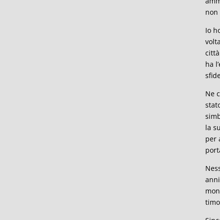
ammi
non 
Io h
volt
citt
ha l
sfide
Ne c
stat
simb
la s
per 
port
Ness
anni
mond
timo