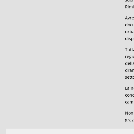
Rimi
Avre
docu
urba
disp
Tutt
regi
dell
dram
sett
La n
cond
camp
Non 
graz
Serg