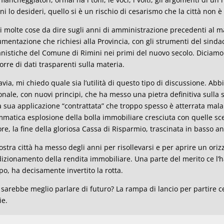
ni lo desideri, quello si è un rischio di cesarismo che la città non è
i molte cose da dire sugli anni di amministrazione precedenti al 
mentazione che richiesi alla Provincia, con gli strumenti del sindac
nistiche del Comune di Rimini nei primi del nuovo secolo. Diciamo 
orre di dati trasparenti sulla materia.
avia, mi chiedo quale sia l’utilità di questo tipo di discussione. A
onale, con nuovi principi, che ha messo una pietra definitiva sulla
a sua applicazione “contrattata” che troppo spesso è atterrata malam
matica esplosione della bolla immobiliare cresciuta con quelle scel
ore, la fine della gloriosa Cassa di Risparmio, trascinata in basso a
ostra città ha messo degli anni per risollevarsi e per aprire un oriz
izionamento della rendita immobiliare. Una parte del merito ce l’h
o, ha decisamente invertito la rotta.
sarebbe meglio parlare di futuro? La rampa di lancio per partire ce
ie.
io Gambini