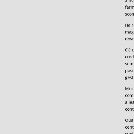
Sinc
farm
scom
Ha r
magg
dovr
C’è 
cred
semm
posi
gest
Mi s
comu
alle
cont
Quan
cent
suoi