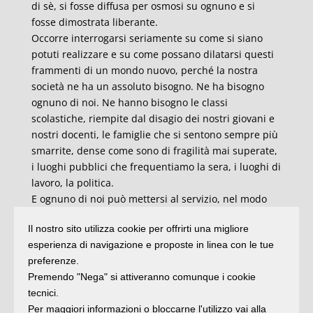
di sè, si fosse diffusa per osmosi su ognuno e si
fosse dimostrata liberante.
Occorre interrogarsi seriamente su come si siano
potuti realizzare e su come possano dilatarsi questi
frammenti di un mondo nuovo, perché la nostra
società ne ha un assoluto bisogno. Ne ha bisogno
ognuno di noi. Ne hanno bisogno le classi
scolastiche, riempite dal disagio dei nostri giovani e
nostri docenti, le famiglie che si sentono sempre più
smarrite, dense come sono di fragilità mai superate,
i luoghi pubblici che frequentiamo la sera, i luoghi di
lavoro, la politica.
E ognuno di noi può mettersi al servizio, nel modo
che preferisce, di questa fioritura di esperienze,
Il nostro sito utilizza cookie per offrirti una migliore
individuando in esse l’unico giudizio innovativo sulla
esperienza di navigazione e proposte in linea con le tue
sua situazione attuale, capace di superare il cinismo
preferenze.
delle tante analisi. Rivelano che il loro agire nasce da
Premendo "Nega" si attiveranno comunque i cookie
una incontenibile passione per l’uomo, e dunque
tecnici.
dalla ricerca di ciò che può vincere la gabbia in cui
Per maggiori informazioni o bloccarne l'utilizzo vai alla
tutti, in un modo o in un altro, siamo incarcerati.