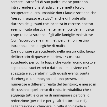
carcere i carnefici di suo padre, ma se potranno
intraprendere una strada che permetta loro di
recuperare la loro umanità; don Claudio sostiene che
“nessun ragazzo è cattivo”, anche di fronte alla
durezza dei giovani che incontra in carcere, spesso
esemplificata plasticamente nelle note della musica
Trap; Di Bella strappa i figli alle famiglie malavitose
(con l’accordo delle mamme), perché non restino
intrappolati nelle logiche di mafia.
Cosa dunque sta accadendo nella nostra città, luogo
dell’incrocio di queste esperienze? Cosa sta
accadendo per cui la logica che vuole l’uomo morto e
sepolto dai suoi errori o dai suoi limiti, viene così
spezzata e superata? In tutti questi eventi, punta
d’iceberg di un impegno e di una presenza di
numerose e differenti realtà del territorio, è messo in
discussione quel senso di cinica inevitabilità che ci
soggioga tutti e ci priva di immaginare percorsi di
redenzione (per noi e per gli altri attorno a noi).
La tentazione di chiudere in cella il colpevole e