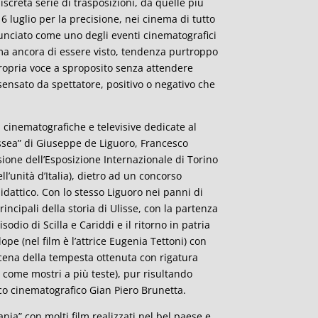
creta serie di trasposizioni, da quelle più
16 luglio per la precisione, nei cinema di tutto
nunciato come uno degli eventi cinematografici
rima ancora di essere visto, tendenza purtroppo
 propria voce a sproposito senza attendere
sensato da spettatore, positivo o negativo che
 cinematografiche e televisive dedicate al
ssea” di Giuseppe de Liguoro, Francesco
sione dell’Esposizione Internazionale di Torino
l’unità d’Italia), dietro ad un concorso
didattico. Con lo stesso Liguoro nei panni di
principali della storia di Ulisse, con la partenza
odio di Scilla e Cariddi e il ritorno in patria
ope (nel film è l’attrice Eugenia Tettoni) con
 scena della tempesta ottenuta con rigatura
di come mostri a più teste), pur risultando
ico cinematografico Gian Piero Brunetta.
ia” con molti film realizzati nel bel paese e