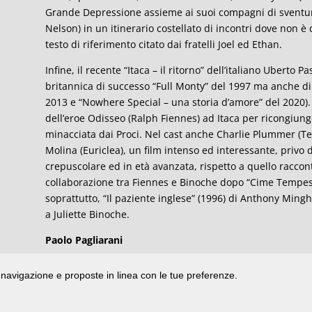
Grande Depressione assieme ai suoi compagni di sventura
Nelson) in un itinerario costellato di incontri dove non è 
testo di riferimento citato dai fratelli Joel ed Ethan.
Infine, il recente “Itaca – il ritorno” dell’italiano Uberto 
britannica di successo “Full Monty” del 1997 ma anche di al
2013 e “Nowhere Special – una storia d’amore” del 2020). Q
dell’eroe Odisseo (Ralph Fiennes) ad Itaca per ricongiung
minacciata dai Proci. Nel cast anche Charlie Plummer (T
Molina (Euriclea), un film intenso ed interessante, privo d
crepuscolare ed in età avanzata, rispetto a quello racco
collaborazione tra Fiennes e Binoche dopo “Cime Tempest
soprattutto, “Il paziente inglese” (1996) di Anthony Mingh
a Juliette Binoche.
Paolo Pagliarani
di navigazione e proposte in linea con le tue preferenze.