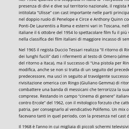
presenza di divi e dive sul territorio nazionale, il regis
intitolata “Ulisse” con cast importante nelle parti princi
nel doppio ruolo di Penelope e Circe e Anthony Quinn come
Ponti-De Laurentiis a Roma e esterni vari in Toscana, nell
italiane il 6 ottobre del 1954 lo spettacolare film fu il più
nella classifica dei film italiani di maggiore incasso di se
Nel 1965 il regista Duccio Tessari realizza “Il ritorno di Ri
dei lunghi fucili” dati i rifermenti al testo di Omero (alm
del ritorno a Itaca), ma il successo di “Una pistola per R
modifica, anche se non si tratta di un seguito del preced
predecessore, ma uscì in seguito al travolgente successo
rivisitazione omerica con Ringo (Giuliano Gemma) di ritor
combattere una banda di messicani che terrorizza la sua ci
comprese. Restando in campo “cinema di genere” italiano
contro Ercole” del 1962, con il mitologico forzuto che catt
patria, per consegnarlo al vendicativo Polifemo. Un mix c
facevano tanti in quel periodo, con la presenza nel cast d
Il 1968 è l’anno in cui migliaia di piccoli schermi televisi