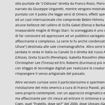
otto puntate de “L’Odissea” diretta da Franco Rossi, Pier
narrato da Giuseppe Ungaretti, mentre vengono mostrate l
puntata con il poeta che legge versi di Omero, effetti spe
ed un cast internazionale che comprende Bekim Fehmiu 
alcune bellezze del calibro di Scilla Gabel (Elena) e Barb
inseparabile moglie di Ringo Starr, lo sceneggiato è uno de
di far conoscere ed apprezzare ad un pubblico variegato di
affascinante e complesso. La serie tv fu anche condensata
Ulisse”) destinata alle sale cinematografiche. Altra serie 
(andata in onda in Italia su Canale 5) e diretta dal russ
(Ulisse), Greta Scacchi (Penelope), Isabella Rossellini (At
Christopher Lee (Tiresia) ed Eric Roberts (Eurimaco) più I
con sfoggio di tecnologie digitali per realizzare le creat
rimpiangere il senso artigianale del passato.
Altre versioni curiose sono il particolarissimo e speriment
rivisitazione del mito omerico a cura di Franco Piavoli, pi
sono proprio contemplati, con un approccio enigmatico ed
ma affascinante per chi riesce ad entrare in sintonia) e uno 
Coen, quel “Fratello, dove sei?” del 2000, dove Ulysses (G