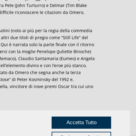
 Pete (John Turturro) e Delmar (Tim Blake
difficile riconoscere le citazioni da Omero,
Pasolini (noto ai più per la regia della commedia
tri due titoli di pregio come “Still Life” del
ui è narrata solo la parte finale con il ritorno
ersi con la moglie Penelope (Juliette Binoche)
elemaco), Claudio Santamaria (Eumeo) e Angela
ell’elemento divino e con l’eroe più stanco,
ntato da Omero che segna anche la terza
ose” di Peter Kosminsky del 1992 e,
ella, vincitore di nove premi Oscar tra cui uno
Accetta Tutto