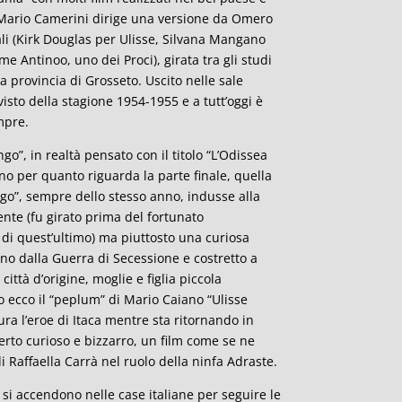
ta Mario Camerini dirige una versione da Omero
pali (Kirk Douglas per Ulisse, Silvana Mangano
 Antinoo, uno dei Proci), girata tra gli studi
a provincia di Grosseto. Uscito nelle sale
 visto della stagione 1954-1955 e a tutt’oggi è
mpre.
ngo”, in realtà pensato con il titolo “L’Odissea
eno per quanto riguarda la parte finale, quella
ingo”, sempre dello stesso anno, indusse alla
ente (fu girato prima del fortunato
 di quest’ultimo) ma piuttosto una curiosa
no dalla Guerra di Secessione e costretto a
ttà d’origine, moglie e figlia piccola
 ecco il “peplum” di Mario Caiano “Ulisse
ura l’eroe di Itaca mentre sta ritornando in
erto curioso e bizzarro, un film come se ne
i Raffaella Carrà nel ruolo della ninfa Adraste.
vi si accendono nelle case italiane per seguire le