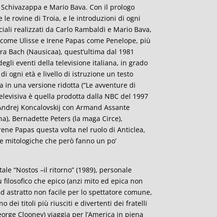
o Schivazappa e Mario Bava. Con il prologo
e rovine di Troia, e le introduzioni di ogni
ciali realizzati da Carlo Rambaldi e Mario Bava,
come Ulisse e Irene Papas come Penelope, più
ara Bach (Nausicaa), quest’ultima dal 1981
gli eventi della televisione italiana, in grado
 ogni età e livello di istruzione un testo
 in una versione ridotta (“Le avventure di
televisiva è quella prodotta dalla NBC del 1997
o Andrej Koncalovskij con Armand Assante
ena), Bernadette Peters (la maga Circe),
rene Papas questa volta nel ruolo di Anticlea,
ure mitologiche che però fanno un po’
ale “Nostos –il ritorno” (1989), personale
ù filosofico che epico (anzi mito ed epica non
 astratto non facile per lo spettatore comune,
dei titoli più riusciti e divertenti dei fratelli
eorge Clooney) viaggia per l’America in piena