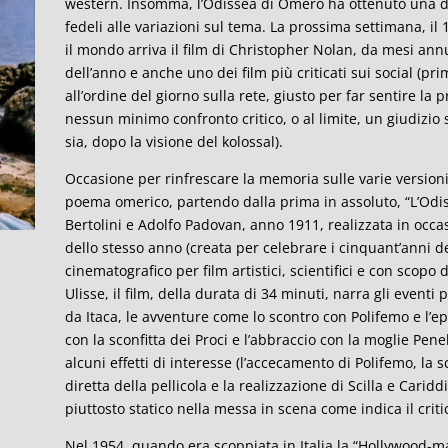
western. Insomma, l’Odissea di Omero ha ottenuto una dis
fedeli alle variazioni sul tema. La prossima settimana, il 
il mondo arriva il film di Christopher Nolan, da mesi an
dell’anno e anche uno dei film più criticati sui social (p
all’ordine del giorno sulla rete, giusto per far sentire la
nessun minimo confronto critico, o al limite, un giudizio 
sia, dopo la visione del kolossal).
Occasione per rinfrescare la memoria sulle varie versioni
poema omerico, partendo dalla prima in assoluto, “L’Odi
Bertolini e Adolfo Padovan, anno 1911, realizzata in occa
dello stesso anno (creata per celebrare i cinquant’anni del
cinematografico per film artistici, scientifici e con scopo 
Ulisse, il film, della durata di 34 minuti, narra gli eventi 
da Itaca, le avventure come lo scontro con Polifemo e l’epis
con la sconfitta dei Proci e l’abbraccio con la moglie Penel
alcuni effetti di interesse (l’accecamento di Polifemo, la
diretta della pellicola e la realizzazione di Scilla e Carid
piuttosto statico nella messa in scena come indica il crit
Nel 1954, quando era scoppiata in Italia la “Hollywood-man