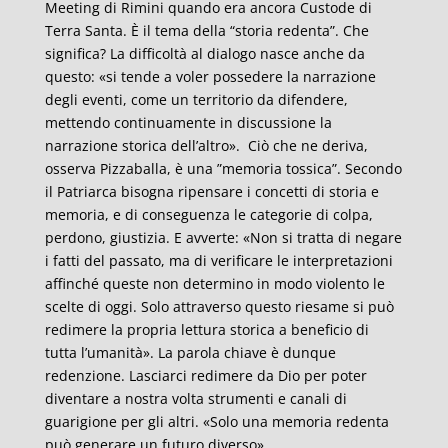
Meeting di Rimini quando era ancora Custode di
Terra Santa. È il tema della “storia redenta”. Che
significa? La difficoltà al dialogo nasce anche da
questo: «si tende a voler possedere la narrazione
degli eventi, come un territorio da difendere,
mettendo continuamente in discussione la
narrazione storica dell’altro». Ciò che ne deriva,
osserva Pizzaballa, è una ”memoria tossica”. Secondo
il Patriarca bisogna ripensare i concetti di storia e
memoria, e di conseguenza le categorie di colpa,
perdono, giustizia. E avverte: «Non si tratta di negare
i fatti del passato, ma di verificare le interpretazioni
affinché queste non determino in modo violento le
scelte di oggi. Solo attraverso questo riesame si può
redimere la propria lettura storica a beneficio di
tutta l’umanità». La parola chiave è dunque
redenzione. Lasciarci redimere da Dio per poter
diventare a nostra volta strumenti e canali di
guarigione per gli altri. «Solo una memoria redenta
può generare un futuro diverso».