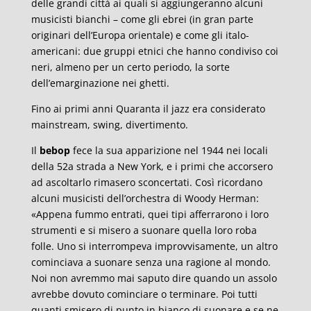
delle grandi città ai quali si aggiungeranno alcuni
musicisti bianchi – come gli ebrei (in gran parte
originari dell’Europa orientale) e come gli italo-
americani: due gruppi etnici che hanno condiviso coi
neri, almeno per un certo periodo, la sorte
dell’emarginazione nei ghetti.
Fino ai primi anni Quaranta il jazz era considerato
mainstream, swing, divertimento.
Il
bebop
fece la sua apparizione nel 1944 nei locali
della 52a strada a New York, e i primi che accorsero
ad ascoltarlo rimasero sconcertati. Così ricordano
alcuni musicisti dell’orchestra di Woody Herman:
«Appena fummo entrati, quei tipi afferrarono i loro
strumenti e si misero a suonare quella loro roba
folle. Uno si interrompeva improvvisamente, un altro
cominciava a suonare senza una ragione al mondo.
Noi non avremmo mai saputo dire quando un assolo
avrebbe dovuto cominciare o terminare. Poi tutti
quanti smisero di punto in bianco di suonare e se ne