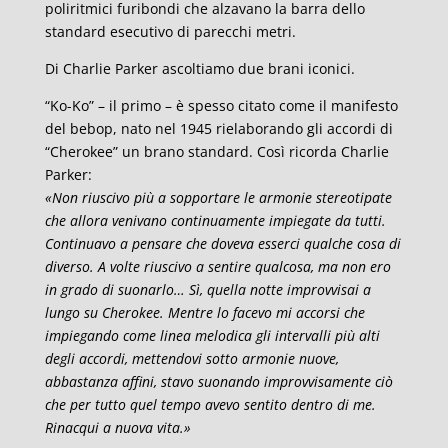
poliritmici furibondi che alzavano la barra dello
standard esecutivo di parecchi metri.
Di Charlie Parker ascoltiamo due brani iconici.
“Ko-Ko” – il primo – è spesso citato come il manifesto
del bebop, nato nel 1945 rielaborando gli accordi di
“Cherokee” un brano standard. Così ricorda Charlie
Parker:
«Non riuscivo più a sopportare le armonie stereotipate
che allora venivano continuamente impiegate da tutti.
Continuavo a pensare che doveva esserci qualche cosa di
diverso. A volte riuscivo a sentire qualcosa, ma non ero
in grado di suonarlo… Sì, quella notte improvvisai a
lungo su Cherokee. Mentre lo facevo mi accorsi che
impiegando come linea melodica gli intervalli più alti
degli accordi, mettendovi sotto armonie nuove,
abbastanza affini, stavo suonando improvvisamente ciò
che per tutto quel tempo avevo sentito dentro di me.
Rinacqui a nuova vita.»