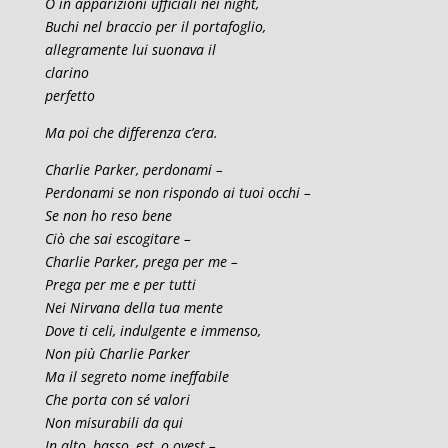
O in apparizioni ufficiali nei night,
Buchi nel braccio per il portafoglio,
allegramente lui suonava il
clarino
perfetto
Ma poi che differenza c’era.
Charlie Parker, perdonami –
Perdonami se non rispondo ai tuoi occhi –
Se non ho reso bene
Ciò che sai escogitare –
Charlie Parker, prega per me –
Prega per me e per tutti
Nei Nirvana della tua mente
Dove ti celi, indulgente e immenso,
Non più Charlie Parker
Ma il segreto nome ineffabile
Che porta con sé valori
Non misurabili da qui
In alto, basso, est, o ovest –