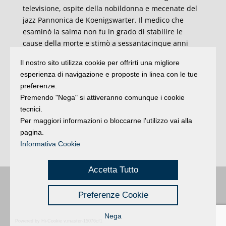
televisione, ospite della nobildonna e mecenate del
jazz Pannonica de Koenigswarter. Il medico che
esaminò la salma non fu in grado di stabilire le
cause della morte e stimò a sessantacinque anni
l’età di Charlie Parker. Ne aveva trenta in meno.
Il nostro sito utilizza cookie per offrirti una migliore
«
Vivevo sempre in una specie di stato di panico, dovetti
esperienza di navigazione e proposte in linea con le tue
dormire nei garage. Ero completamente disorientato. La
preferenze.
cosa peggiore era che nessuno comprendeva la mia
Premendo "Nega" si attiveranno comunque i cookie
musica
.»
tecnici.
Per maggiori informazioni o bloccarne l'utilizzo vai alla
Charlie Parker, Bird of Paradise
pagina.
Informativa Cookie
Mauro Bianchi
Accetta Tutto
Buongiorno
:
Rimini
é una testata registrata presso il Tribunale di Rimini
|
Preferenze Cookie
registrazione n. 2 /28/02/2012
|
© 2024 buongiornoRimini
Privacy
Credits
|
Nega
Powered by Hi-Cookie v.master-15076cf1