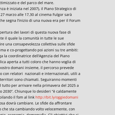
ottimizzato e del parco del mare.
za è iniziata nel 2007), il Piano Strategico di
l 27 marzo alle 17,30 al cinema Fulgor sarà
che segna l’inizio di una nuova era per il Forum
pertura dei lavori di questa nuova fase di
e il quale la comunità in tutte le sue
ire una consapevolezza collettiva sulle sfide
rima e co-progettando poi azioni su tre ambiti:
ga la coordinatrice dell’Agenzia del Piano
ica aperta a tutti coloro che hanno voglia di
 nostro domani insieme, il percorso prevede
o con relatori nazionali e internazionali, utili a
 i territori sono chiamati. Seguiranno momenti
l tutto per arrivare nella primavera del 2025 a
ico 2030”. Chiunque lo desideri “è caldamente
pilando il fom al link
http://bit.ly/oggiedomani
cosa dovrà cambiare. Le sfide da affrontare
do che sta cambiando volto velocemente, con
gie, economia, demografia. Gli obiettivi che ci