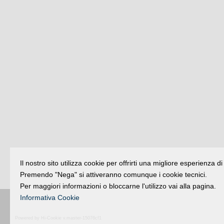
Il nostro sito utilizza cookie per offrirti una migliore esperienza 
Premendo "Nega" si attiveranno comunque i cookie tecnici.
Per maggiori informazioni o bloccarne l'utilizzo vai alla pagina.
Informativa Cookie
Buongiorno
:
Rimini
é una testata registr
Powered by Hi-Cookie v.master-15076cf1