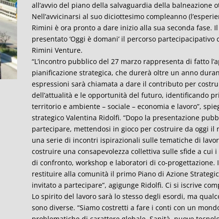
all’avvio del piano della salvaguardia della balneazione 
Nell’avvicinarsi al suo diciottesimo compleanno (l’esperien
Rimini è ora pronto a dare inizio alla sua seconda fase. I
presentato ‘Oggi è domani’ il percorso partecipacipativo 
Rimini Venture.
“L’incontro pubblico del 27 marzo rappresenta di fatto l’a
pianificazione strategica, che durerà oltre un anno durant
espressioni sarà chiamata a dare il contributo per costru
dell’attualità e le opportunità del futuro, identificando p
territorio e ambiente – sociale – economia e lavoro”, spie
strategico Valentina Ridolfi. “Dopo la presentazione pubbl
partecipare, mettendosi in gioco per costruire da oggi il
una serie di incontri ispirazionali sulle tematiche di lavor
costruire una consapevolezza collettiva sulle sfide a cui
di confronto, workshop e laboratori di co-progettazione. I
restituire alla comunità il primo Piano di Azione Strateg
invitato a partecipare”, agigunge Ridolfi. Ci si iscrive com
Lo spirito del lavoro sarà lo stesso degli esordi, ma qual
sono diverse. “Siamo costretti a fare i conti con un mon
problematiche di carattere globale. Sanità, nuove tecnolo