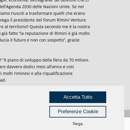
ell’Agenda 2030 delle Nazioni Unite. Se nel
iamo riusciti a trasformare quelli che erano
 spiega il presidente del Forum Rimini Venture
re al territorio? Questa secondo me è la nostra
o già fatto “la reputazione di Rimini è già molto
ucia il futuro e non con sospetto”, grazie
“Il piano di sviluppo della fiera da 70 milioni.
rare davvero dodici mesi all’anno e così
 molti riminesi e alla riqualificazione
aad.
Accetta Tutto
Preferenze Cookie
Nega
Privacy
|
Credits
Rimini