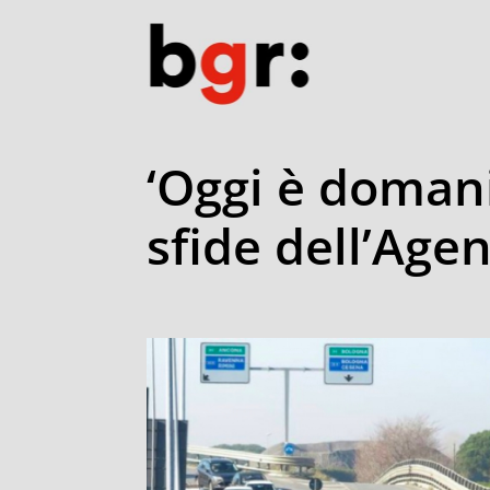
‘Oggi è domani’
sfide dell’Age