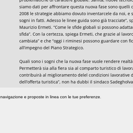
siamo dati per affrontare questa nuova fase sono quelli d
2008 le strategie abbiamo dovuto inventarcele da noi, e s
sogni in fatti. Adesso le linee guida sono già tracciate”,
Maurizio Ermeti. “Come le sfide globali si possono adatta
sfida”. Con la certezza, spiega Ermeti, che grazie al lavor
cambiata” e che “oggi i riminesi possono guardare con fid
all’impegno del Piano Strategico.
Quali sono i sogni che la nuova fase vuole rendere realtà? 
Permetterà sia alla fiera sia al comparto turistico di lavo
contribuirà al miglioramento delel condizioni lavorative di
dell’offerta turistica”, non ha dubbi il sindaco Sadegholv
di navigazione e proposte in linea con le tue preferenze.
ata presso il Tribunale di Rimini
|
registrazione n. 2 /28/02/2012
|
© 2024 buongiorno