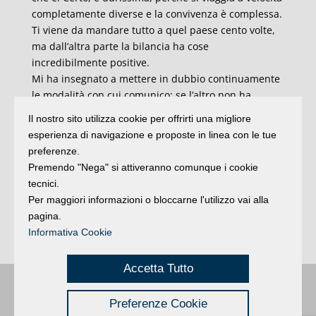
completamente diverse e la convivenza è complessa.
Ti viene da mandare tutto a quel paese cento volte,
ma dall’altra parte la bilancia ha cose
incredibilmente positive.
Mi ha insegnato a mettere in dubbio continuamente
le modalità con cui comunico: se l’altro non ha
capito, non sei tu che l’hai “già detto”, sei tu che l’hai
Il nostro sito utilizza cookie per offrirti una migliore
detto male. E mi ha insegnato anche il sapersi
esperienza di navigazione e proposte in linea con le tue
annoiare: mio figlio sa oziare e stare da solo con se
preferenze.
stesso senza lamentarsi. È una cosa meravigliosa in
Premendo "Nega" si attiveranno comunque i cookie
mezzo a questa iperattività che imponiamo ai
tecnici.
ragazzi, sapersi prendere il giusto tempo è una cosa
Per maggiori informazioni o bloccarne l'utilizzo vai alla
importante».
pagina.
Informativa Cookie
A cura di
Alessandro Caprio
Accetta Tutto
Buongiorno
:
Rimini
é una testata registrata presso il Tribunale di Rimini
|
Preferenze Cookie
registrazione n. 2 /28/02/2012
|
© 2024 buongiornoRimini