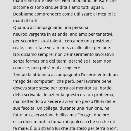
mani sono tutte diverse. Non dobbiamo pensare che
siccome ci sono cinque dita siamo tutti uguali.
Dobbiamo comprendere come utilizzare al meglio le
mani di tutti.
Quando accompagniamo una persona
neurodivergente in azienda, andiamo per tentativi,
per scoprire i suoi talenti, cercando una posizione
reale, concreta e vera in mezzo alle altre persone.
Noi diciamo sempre: non c’è inserimento lavorativo
senza formazione del team, perché se il team non
conosce, non potrà mai accogliere.
Tempo fa abbiamo accompagnato l’inserimento di un
“mago del computer”, che però, per lavorare bene,
doveva stare steso per terra col monitor sul bordo
della scrivania. In azienda questo era un problema,
ma mettendolo a sedere avremmo perso l’80% delle
sue facoltà. Un collega, durante una riunione, ha
fatto un’osservazione bellissima: “Io ogni due ore
esco dieci minuti a fumarmi qualcosa che so che mi
fa male. È più strano lui che sta steso per terra o io?”.