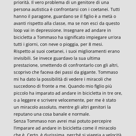
priorità. Il vero problema di un genitore di una
persona autistica è confrontarsi con i coetanei. Tutti
hanno il paragone, guardano se il figlio è a metà o
avanti rispetto alla classe, ma se non esci da questo
loop vai in depressione. Insegnare ad andare in
bicicletta a Tommaso ha significato impiegare un’ora
tutti i giorni, con neve o pioggia, per 8 mesi.
Rispetto ai suoi coetanei, i suoi miglioramenti erano
invisibili. Se invece guardavo la sua ultima
prestazione, smettendo di confrontarlo con gli altri,
scoprivo che faceva dei passi da gigante. Tommaso
mi ha dato la possibilità di vedere i miracoli che
succedono di fronte a me. Quando mio figlio più
piccolo ha imparato ad andare in bicicletta in tre ore,
o a leggere e scrivere velocemente, per me è stato
un miracolo assoluto, mentre gli altri genitori la
reputano una cosa banale e normale.
Senza Tommaso non avrei mai potuto percepire
l’imparare ad andare in bicicletta come il miracolo
che è. Certo, è durissima, perché si viaggia a velocità