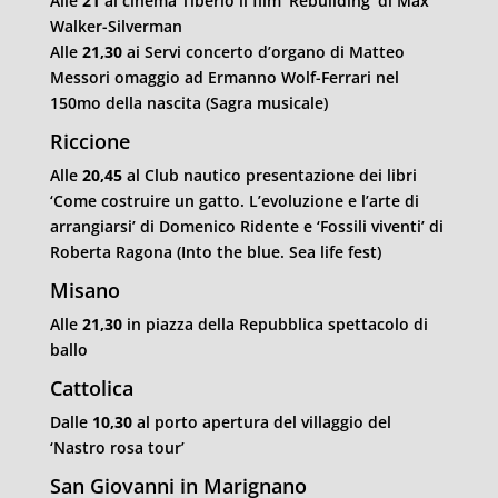
Alle
21
al cinema Tiberio il film ‘Rebuilding’ di Max
Walker-Silverman
Alle
21,30
ai Servi concerto d’organo di Matteo
Messori omaggio ad Ermanno Wolf-Ferrari nel
150mo della nascita (Sagra musicale)
Riccione
Alle
20,45
al Club nautico presentazione dei libri
‘Come costruire un gatto. L’evoluzione e l’arte di
arrangiarsi’ di Domenico Ridente e ‘Fossili viventi’ di
Roberta Ragona (Into the blue. Sea life fest)
Misano
Alle
21,30
in piazza della Repubblica spettacolo di
ballo
Cattolica
Dalle
10,30
al porto apertura del villaggio del
‘Nastro rosa tour’
San Giovanni in Marignano