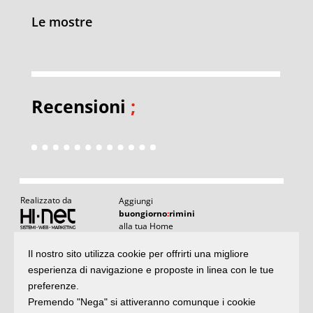
Le mostre
Recensioni
;
Realizzato da
Aggiungi
buongiorno
:
rimini
alla tua Home
I
Il nostro sito utilizza cookie per offrirti una migliore
Articoli
:
il meglio di buongiornoRimini
esperienza di navigazione e proposte in linea con le tue
Articoli
Agenda
:
gli appuntamenti del giorno
preferenze.
e rubriche
Premendo "Nega" si attiveranno comunque i cookie
Argomenti
:
la storia delle notizie