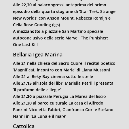
Alle
22,30
al palacongressi anteprima del primo
episodio della quarta stagione di ‘Star Trek: Strange
New Worlds’ con Anson Mount, Rebecca Romijn e
Celia Rose Gooding (Igs)
A
mezzanotte
a piazzale San Martino speciale
autoconclusivo della serie Marvel The Punisher:
One Last Kill
Bellaria Igea Marina
Alle
21
nella chiesa del Sacro Cuore il recital poetico
‘Magnificat, incontro con Maria’ di Liana Mussoni
Alle
21
al Beky Bay cinema sotto le stelle
Alle
21,15
all’Isola dei libri Mariella Petrilli presenta
‘Il profumo delle ciliegie’
Alle
21,30
a piazzale Perugia La Marea del liscio
Alle
21,30
al parco culturale La casa di Alfredo
Panzini Nicoletta Fabbri, Gianfranco Gori e Stefano
Nanni in ‘La Luna e il mare’
Cattolica