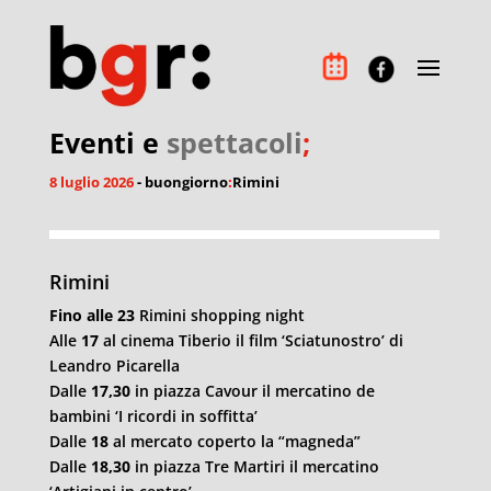
Eventi e
spettacoli
;
8 luglio 2026
- buongiorno
:
Rimini
Rimini
Fino alle 23
Rimini shopping night
Alle
17
al cinema Tiberio il film ‘Sciatunostro’ di
Leandro Picarella
Dalle
17,30
in piazza Cavour il mercatino de
bambini ‘I ricordi in soffitta’
Dalle
18
al mercato coperto la “magneda”
Dalle
18,30
in piazza Tre Martiri il mercatino