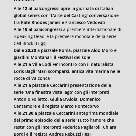
Alle
12
al palcongressi apre la giornata di Italian
global series con ‘L’arte del Casting’ conversazione
tra Kate Rhodes James e Francesco Vedovati
Alle
19
al palacongressi
a premiere internazionale di
‘
Speaking Dead’ e la premiere mondiale della serie
Cell Block B (Igs)
Dalle
20,30
a piazzale Roma, piazzale Aldo Moro e
giardini Montanari il Festival del sole
Alle
21
a Villa Lodi Fe’ incontro con il naturalista
Loris Bagli ‘Mari scomparsi, antica vita marina nelle
rocce di Valconca’
Alle
21
a piazzale Ceccarini presentazione della
serie ‘Una finestra vista lago’ con gli interpreti
Antonio Folletto, Giulia D’Aloia, Domenico
Centamore e il regista Marco Pontecorvo
Alle
21,30
a piazzale Ceccarini anteprima mondiale
del primo episodio della serie ‘Tutto l’amore che
resta’ con gli interpreti Federica Pagliaroli, Chiara
Bordi e il regista Andrea Rebuzzi (Igs)