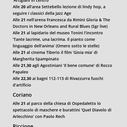
‘Artigiani in centro’
Alle
20
all’area Settebello lezione di lindy hop, a
seguire i classici della Jazz Age
Alle
21
nell’arena Francesca da Rimini Gloria & The
Doctors in New Orleans and Rural Blues (Sgr live)
Alle
21
al lapidario del museo Tonini l’incontro
‘Tante lacrime, una lacrima. Il pianto come
linguaggio dell’anima’ (Omero sotto le stelle)
Alle
21
al cinema Tiberio il film ‘Gioia mia’ di
Margherita Spampinato
Alle
21,30
agli Agostiniani ‘Il bene comune’ di Rocco
Papaleo
Alle
22,30
ai bagni 112-113 di Rivazzurra fuochi
d’artificio
Coriano
Alle
21
al parco della chiesa di Ospedaletto lo
spettacolo di maschere e burattini ‘Quel Diavolo di
Arlecchino’ con Paolo Rech
Riccione