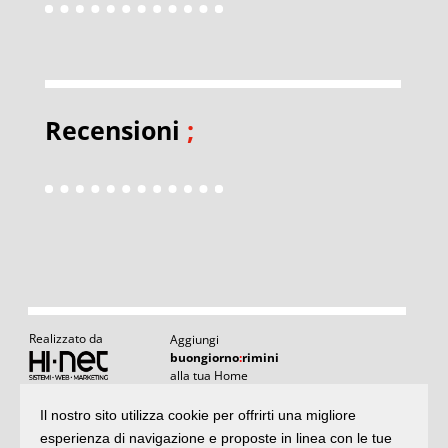
Recensioni
;
Realizzato da
Aggiungi
buongiorno
:
rimini
alla tua Home
Il nostro sito utilizza cookie per offrirti una migliore
Articoli
:
il meglio di buongiornoRimini
esperienza di navigazione e proposte in linea con le tue
Articoli