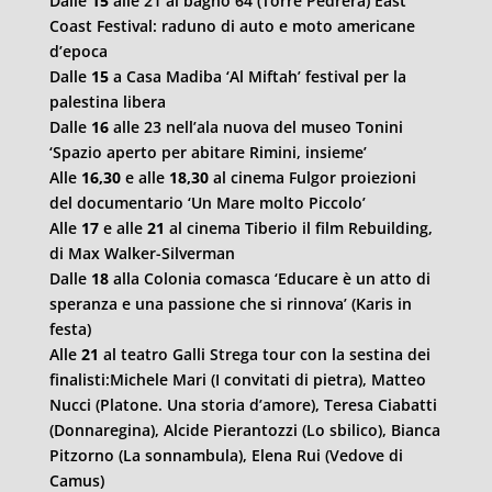
Dalle
15
alle 21 al bagno 64 (Torre Pedrera) East
Coast Festival: raduno di auto e moto americane
d’epoca
Dalle
15
a Casa Madiba ‘Al Miftah’ festival per la
palestina libera
Dalle
16
alle 23 nell’ala nuova del museo Tonini
‘Spazio aperto per abitare Rimini, insieme’
Alle
16,30
e alle
18,30
al cinema Fulgor proiezioni
del documentario ‘Un Mare molto Piccolo’
Alle
17
e alle
21
al cinema Tiberio il film Rebuilding,
di Max Walker-Silverman
Dalle
18
alla Colonia comasca ‘Educare è un atto di
speranza e una passione che si rinnova’ (Karis in
festa)
Alle
21
al teatro Galli Strega tour con la sestina dei
finalisti:Michele Mari (I convitati di pietra), Matteo
Nucci (Platone. Una storia d’amore), Teresa Ciabatti
(Donnaregina), Alcide Pierantozzi (Lo sbilico), Bianca
Pitzorno (La sonnambula), Elena Rui (Vedove di
Camus)